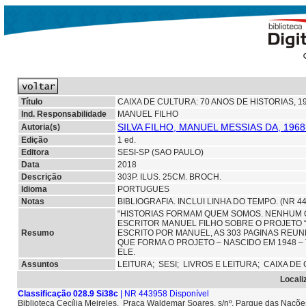
Título
CAIXA DE CULTURA: 70 ANOS DE HISTORIAS, 1
Ind. Responsabilidade
MANUEL FILHO
SILVA FILHO, MANUEL MESSIAS DA, 1968
Autoria(s)
Edição
1 ed.
Editora
SESI-SP (SAO PAULO)
Data
2018
Descrição
303P. ILUS. 25CM. BROCH.
Idioma
PORTUGUES
Notas
BIBLIOGRAFIA. INCLUI LINHA DO TEMPO. (NR 
“HISTORIAS FORMAM QUEM SOMOS. NENHUM O
ESCRITOR MANUEL FILHO SOBRE O PROJETO “CA
Resumo
ESCRITO POR MANUEL, AS 303 PAGINAS REUN
QUE FORMA O PROJETO – NASCIDO EM 1948
ELE.
Assuntos
LEITURA;
SESI;
LIVROS E LEITURA; CAIXA DE
Locali
Classificação 028.9 Si38c
| NR 443958 Disponível
Biblioteca Cecília Meireles, Praça Waldemar Soares, s/nº. Parque das Naçõ