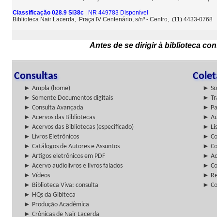
Classificação 028.9 Si38c
| NR 449783 Disponível
Biblioteca Nair Lacerda, Praça IV Centenário, s/nº - Centro, (11) 4433-0768
Antes de se dirigir à biblioteca c
Consultas
Cole
► Ampla (home)
► So
► Somente Documentos digitais
► Tr
► Consulta Avançada
► Pa
► Acervos das Bibliotecas
► Au
► Acervos das Bibliotecas (especificado)
► Lis
► Livros Eletrônicos
► Col
► Catálogos de Autores e Assuntos
► Co
► Artigos eletrônicos em PDF
► Ac
► Acervo audiolivros e livros falados
► Co
► Vídeos
► Re
► Biblioteca Viva: consulta
► Co
► HQs da Gibiteca
► Produção Acadêmica
► Crônicas de Nair Lacerda