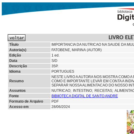
LIVRO EL
Título
IMPORTANCIA DA NUTRICAO NA SAUDE DA MU
Autoria(s)
FATOBENE, MARINA (AUTOR)
Edição
1 ed.
Data
S/D
Descrição
35P.
Idioma
PORTUGUES
NESTE LIVRO A AUTORA NOS MOSTRA COMO A
Resumo
COMO E IMPORTANTE LEVAR EM CONTA A INDI
SEPARAR NOSSA ALIMENTACAO DO NOSSO INT
Assuntos
NUTRICAO;
INTESTINO;
RECEITAS; ALIMENTA
Fonte
BIBIIOTECA DIGITAL DE SANTO ANDRE
Formato de Arquivo
PDF
Acesso em
28/06/2024