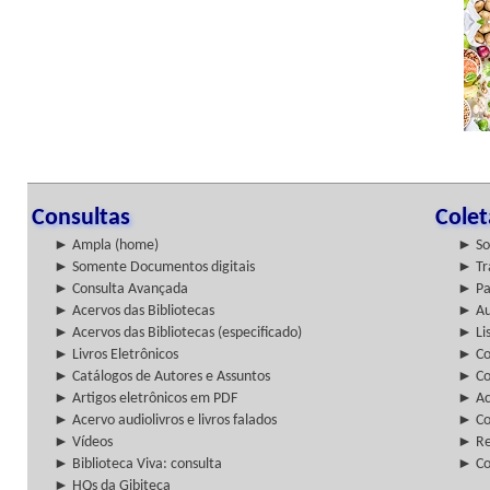
Consultas
Cole
► Ampla (home)
► So
► Somente Documentos digitais
► Tr
► Consulta Avançada
► Pa
► Acervos das Bibliotecas
► Au
► Acervos das Bibliotecas (especificado)
► Lis
► Livros Eletrônicos
► Col
► Catálogos de Autores e Assuntos
► Co
► Artigos eletrônicos em PDF
► Ac
► Acervo audiolivros e livros falados
► Co
► Vídeos
► Re
► Biblioteca Viva: consulta
► Co
► HQs da Gibiteca