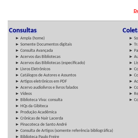
D
Consultas
Cole
► Ampla (home)
► So
► Somente Documentos digitais
► Tr
► Consulta Avançada
► Pa
► Acervos das Bibliotecas
► Au
► Acervos das Bibliotecas (especificado)
► Lis
► Livros Eletrônicos
► Col
► Catálogos de Autores e Assuntos
► Co
► Artigos eletrônicos em PDF
► Ac
► Acervo audiolivros e livros falados
► Co
► Vídeos
► Re
► Biblioteca Viva: consulta
► Co
► HQs da Gibiteca
► Produção Acadêmica
► Crônicas de Nair Lacerda
► Pinacoteca de Santo André
► Consulta de Artigos (somente referência bibliográfica)
► Biblioteca Paulo Freire