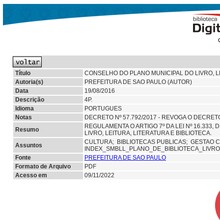
Título
CONSELHO DO PLANO MUNICIPAL DO LIVRO, LEI
Autoria(s)
PREFEITURA DE SAO PAULO (AUTOR)
Data
19/08/2016
Descrição
4P.
Idioma
PORTUGUES
Notas
DECRETO Nº 57.792/2017 - REVOGA O DECRET
REGULAMENTA O ARTIGO 7º DA LEI Nº 16.333,
Resumo
LIVRO, LEITURA, LITERATURA E BIBLIOTECA.
CULTURA;
BIBLIOTECAS PUBLICAS;
GESTAO 
Assuntos
INDEX_SMBLL_PLANO_DE_BIBLIOTECA_LIVRO
Fonte
PREFEITURA DE SAO PAULO
Formato de Arquivo
PDF
Acesso em
09/11/2022