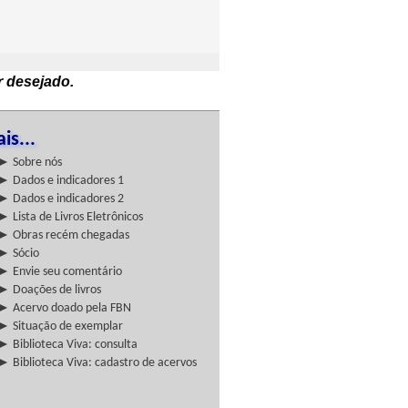
r desejado.
is...
► Sobre nós
► Dados e indicadores 1
► Dados e indicadores 2
► Lista de Livros Eletrônicos
► Obras recém chegadas
► Sócio
► Envie seu comentário
► Doações de livros
► Acervo doado pela FBN
► Situação de exemplar
► Biblioteca Viva: consulta
► Biblioteca Viva: cadastro de acervos