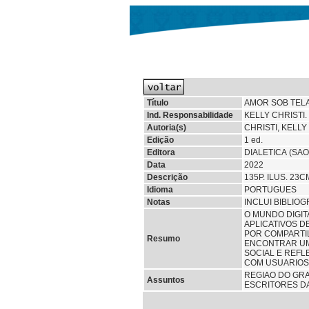
Título
AMOR SOB TELA
Ind. Responsabilidade
KELLY CHRISTI.
Autoria(s)
CHRISTI, KELLY
Edição
1 ed.
Editora
DIALETICA (SAO
Data
2022
Descrição
135P. ILUS. 23
Idioma
PORTUGUES
Notas
INCLUI BIBLIOG
O MUNDO DIGIT
APLICATIVOS D
POR COMPARTIL
Resumo
ENCONTRAR UM 
SOCIAL E REFL
COM USUARIOS 
REGIAO DO GR
Assuntos
ESCRITORES DA