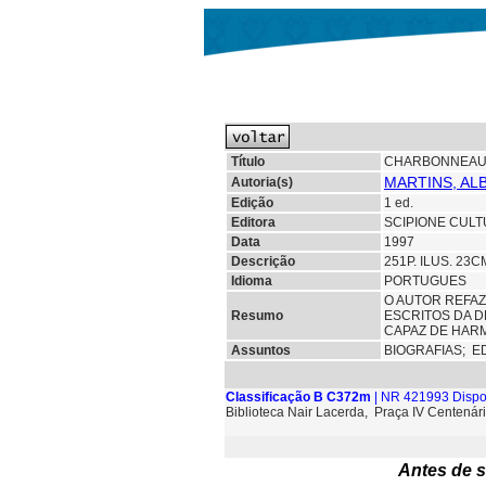
Título
CHARBONNEAU:
MARTINS, AL
Autoria(s)
Edição
1 ed.
Editora
SCIPIONE CULT
Data
1997
Descrição
251P. ILUS. 23
Idioma
PORTUGUES
O AUTOR REFAZ
Resumo
ESCRITOS DA D
CAPAZ DE HARM
Assuntos
BIOGRAFIAS;
E
Classificação B C372m
| NR 421993 Dispo
Biblioteca Nair Lacerda, Praça IV Centenári
Antes de s