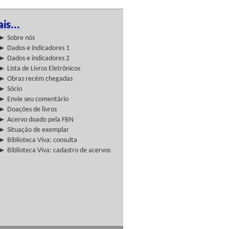
is...
► Sobre nós
► Dados e indicadores 1
► Dados e indicadores 2
► Lista de Livros Eletrônicos
► Obras recém chegadas
► Sócio
► Envie seu comentário
► Doações de livros
► Acervo doado pela FBN
► Situação de exemplar
► Biblioteca Viva: consulta
► Biblioteca Viva: cadastro de acervos