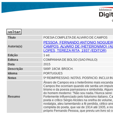
Título
POESIA COMPLETA DE ALVARO DE CAMPOS
PESSOA, FERNANDO ANTONIO NOGUEIRA
CAMPOS, ALVARO DE (HETERONIMO) (A
Autoria(s)
LOPES, TEREZA RITA, 1937 (EDITOR)
Edição
1 ed.
Editora
COMPANHIA DE BOLSO (SAO PAULO)
Data
2015
Descrição
589P. 18CM. BROCH.
Idioma
PORTUGUES
Notas
5ª REIMPRESSAO. NOTAS. POSFACIO. INCLUI 
Álvaro de Campos era o heterônimo mais escandalo
Campos lhe ocorriam quando ele sentia um impulso 
lirismo e da poesia parnasiana e simbolista. Algu
do homem moderno: "Não sou nada./ Nunca serei n
Resumo
Fortemente influenciado pelo futurismo italiano, 
poeta e crítico Sérgio Alcides na orelha do volume
nostalgia, ateu lamentando a fé perdida, cético a
completa do poeta, que vai de 1914 até 1935, e inc
próprio Fernando Pessoa, que previu um livro só