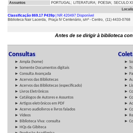
Assuntos
PORTUGAL;
LITERATURA;
POESIA;
SECULO X
Locali
Classificação 869.17 P439p
| NR 420497 Disponível
Biblioteca Nair Lacerda, Praça IV Centenário, s/nº - Centro, (11) 4433-0768
Antes de se dirigir à biblioteca c
Consultas
Cole
► Ampla (home)
► So
► Somente Documentos digitais
► Tr
► Consulta Avançada
► Pa
► Acervos das Bibliotecas
► Au
► Acervos das Bibliotecas (especificado)
► Lis
► Livros Eletrônicos
► Col
► Catálogos de Autores e Assuntos
► Co
► Artigos eletrônicos em PDF
► Ac
► Acervo audiolivros e livros falados
► Co
► Vídeos
► Re
► Biblioteca Viva: consulta
► Co
► HQs da Gibiteca