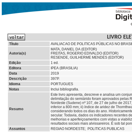
LIVRO EL
Título
AVALIACAO DE POLITICAS PÚBLICAS NO BRASI
MATA, DANIEL DA (EDITOR)
Autoria(s)
FREITAS, ROGERIO EDIVALDO (EDITOR)
RESENDE, GUILHERME MENDES (EDITOR)
Edição
1 ed.
Editora
IPEA (BRASILIA)
Data
2019
Descrição
397P.
Idioma
PORTUGUES
Notas
Inclui bibliografia.
Este livro apresenta, descreve e analisa um conjun
delimitação do semiárido foram aprovados pelas 
Nordeste (Sudene) nº 107, de 27 de julho de 2017,
inferior a 800 mm; ii) índice de aridez de Thornthwai
Resumo
considerando todos os dias do ano. Historicamente
secular. Todavia, dados os indicadores recentes 
melhorias e aperfeiçoamentos com vistas a viabil
resultados sociais mais alvissareiros. É sob tal pon
Assuntos
REGIAO NORDESTE; POLITICAS PUBLICAS