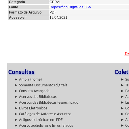
Categoria
GERAL
Fonte
Repositório Digital da FGV
Formato de Arquivo
PDF
Acesso em
19/04/2021
D
Consultas
Cole
► Ampla (home)
► So
► Somente Documentos digitais
► Tr
► Consulta Avançada
► Pa
► Acervos das Bibliotecas
► Au
► Acervos das Bibliotecas (especificado)
► Lis
► Livros Eletrônicos
► Col
► Catálogos de Autores e Assuntos
► Co
► Artigos eletrônicos em PDF
► Ac
► Acervo audiolivros e livros falados
► Co