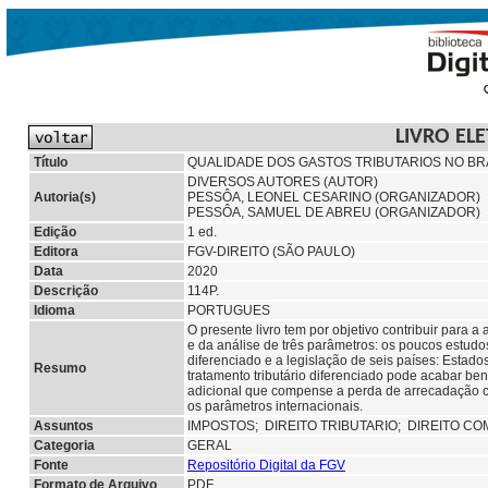
LIVRO EL
Título
QUALIDADE DOS GASTOS TRIBUTARIOS NO BRA
DIVERSOS AUTORES (AUTOR)
Autoria(s)
PESSÔA, LEONEL CESARINO (ORGANIZADOR)
PESSÔA, SAMUEL DE ABREU (ORGANIZADOR)
Edição
1 ed.
Editora
FGV-DIREITO (SÃO PAULO)
Data
2020
Descrição
114P.
Idioma
PORTUGUES
O presente livro tem por objetivo contribuir para 
e da análise de três parâmetros: os poucos estudos
diferenciado e a legislação de seis países: Estad
Resumo
tratamento tributário diferenciado pode acabar b
adicional que compense a perda de arrecadação co
os parâmetros internacionais.
Assuntos
IMPOSTOS;
DIREITO TRIBUTARIO;
DIREITO C
Categoria
GERAL
Fonte
Repositório Digital da FGV
Formato de Arquivo
PDF