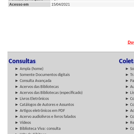
Acesso em
15/04/2021
Do
Consultas
Cole
► Ampla (home)
► So
► Somente Documentos digitais
► Tr
► Consulta Avançada
► Pa
► Acervos das Bibliotecas
► Au
► Acervos das Bibliotecas (especificado)
► Lis
► Livros Eletrônicos
► Col
► Catálogos de Autores e Assuntos
► Co
► Artigos eletrônicos em PDF
► Ac
► Acervo audiolivros e livros falados
► Co
► Vídeos
► Re
► Biblioteca Viva: consulta
► Co