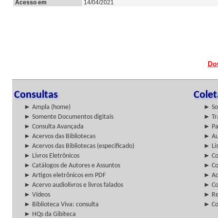
Acesso em
14/04/2021
Do
Consultas
Cole
► Ampla (home)
► So
► Somente Documentos digitais
► Tr
► Consulta Avançada
► Pa
► Acervos das Bibliotecas
► Au
► Acervos das Bibliotecas (especificado)
► Lis
► Livros Eletrônicos
► Col
► Catálogos de Autores e Assuntos
► Co
► Artigos eletrônicos em PDF
► Ac
► Acervo audiolivros e livros falados
► Co
► Vídeos
► Re
► Biblioteca Viva: consulta
► Co
► HQs da Gibiteca