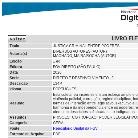
LIVRO EL
Título
JUSTICA CRIMINAL ENTRE PODERES
DIVERSOS AUTORES (AUTOR)
Autoria(s)
MACHADO, MAIRA ROCHA (AUTOR)
Edição
1 ed.
Editora
FGV-DIREITO (SÃO PAULO)
Data
2020
Série
DIREITO E DESENVOLVIMENTO , 3
Descrição
134P.
Idioma
PORTUGUES
Esta coletânea insere-se em um esforço amplo e col
violência policial, corrupção, regime disciplinar, 
Resumo
formas de interação entre legislativo, executivo e
harmonia e da independência entre os poderes, re
oferecem descrições sofisticadas -- e indignadas --
Assuntos
PRISOES;
CORRUPCAO;
PODER LEGISLATIVO
Categoria
GERAL
Fonte
Repositório Digital da FGV
Formato de Arquivo
PDF