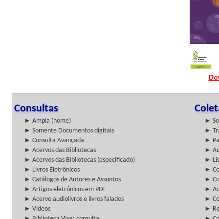
Do
Consultas
Cole
► Ampla (home)
► So
► Somente Documentos digitais
► Tr
► Consulta Avançada
► Pa
► Acervos das Bibliotecas
► Au
► Acervos das Bibliotecas (especificado)
► Lis
► Livros Eletrônicos
► Col
► Catálogos de Autores e Assuntos
► Co
► Artigos eletrônicos em PDF
► Ac
► Acervo audiolivros e livros falados
► Co
► Vídeos
► Re
► Biblioteca Viva: consulta
► Co