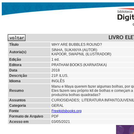
LIVRO EL
Título
WHY ARE BUBBLES ROUND?
SINHA, SUKANYA (AUTOR)
Autoria(s)
KAPOOR, SWAPNIL (ILUSTRADOR)
Edição
1 ed.
Editora
PRATHAM BOOKS (KARNATAKA)
Data
2018
Descrição
21P. ILUS.
Idioma
INGLÊS
Manu e Maya querem fazer algumas bolhas, por qu
Resumo
Eles fazem seu próprio kit de bolhas e começam a 
produziria bolhas quadradas?
Assuntos
CURIOSIDADES; LITERATURA INFANTOJUVENI
Categoria
GERAL
Fonte
Freekidsbooks.org
Formato de Arquivo
PDF
Acesso em
03/05/2021