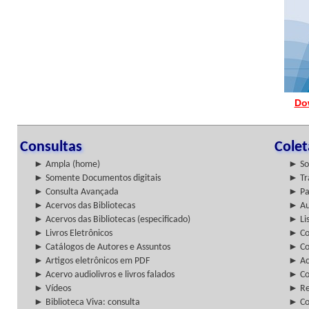
Do
Consultas
Cole
► Ampla (home)
► So
► Somente Documentos digitais
► Tr
► Consulta Avançada
► Pa
► Acervos das Bibliotecas
► Au
► Acervos das Bibliotecas (especificado)
► Lis
► Livros Eletrônicos
► Col
► Catálogos de Autores e Assuntos
► Co
► Artigos eletrônicos em PDF
► Ac
► Acervo audiolivros e livros falados
► Co
► Vídeos
► Re
► Biblioteca Viva: consulta
► Co