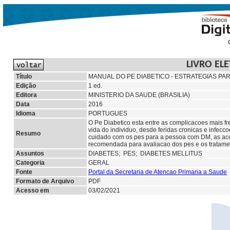
LIVRO EL
Título
MANUAL DO PE DIABETICO - ESTRATEGIAS P
Edição
1 ed.
Editora
MINISTERIO DA SAUDE (BRASILIA)
Data
2016
Idioma
PORTUGUES
O Pe Diabetico esta entre as complicacoes mais f
vida do individuo, desde feridas cronicas e infec
Resumo
cuidado com os pes para a pessoa com DM, as aco
recomendada para avaliacao dos pes e os tratame
Assuntos
DIABETES;
PES; DIABETES MELLITUS
Categoria
GERAL
Fonte
Portal da Secretaria de Atencao Primaria a Saude
Formato de Arquivo
PDF
Acesso em
03/02/2021