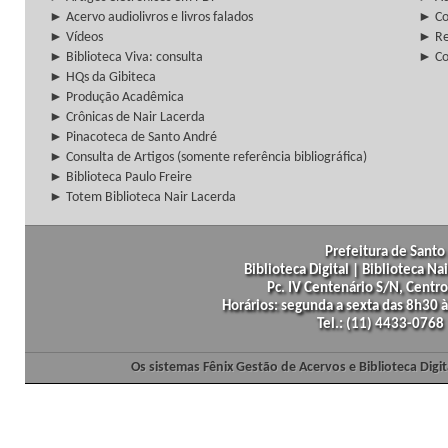
► Acervo audiolivros e livros falados
► Co
► Vídeos
► Re
► Biblioteca Viva: consulta
► Co
► HQs da Gibiteca
► Produção Acadêmica
► Crônicas de Nair Lacerda
► Pinacoteca de Santo André
► Consulta de Artigos (somente referência bibliográfica)
► Biblioteca Paulo Freire
► Totem Biblioteca Nair Lacerda
Prefeitura de Santo 
Biblioteca Digital | Biblioteca N
Pc. IV Centenário S/N, Centro
Horários: segunda a sexta das 8h30
Tel.: (11) 4433-0768
Os sistemas Fênix Gestão de Acervos e Biblioteca Dig