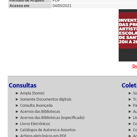
Formato de Arquivo
PDF
Acesso em
04/05/2021
D
Consultas
Cole
► Ampla (home)
► So
► Somente Documentos digitais
► Tr
► Consulta Avançada
► Pa
► Acervos das Bibliotecas
► Au
► Acervos das Bibliotecas (especificado)
► Lis
► Livros Eletrônicos
► Col
► Catálogos de Autores e Assuntos
► Co
► Artigos eletrônicos em PDF
► Ac