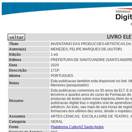
LIVRO EL
Título
INVENTARIO DAS PRODUCOES ARTISTICAS DA E
Autoria(s)
MENEZES, FELIPE MARQUES DE (AUTOR)
Edição
1 ed.
Editora
PREFEITURA DE SANTO ANDRE (SANTO ANDRE
Data
2020
Descrição
171P.
Idioma
PORTUGUES
Esta publicacao também esta disponivel no link:
Notas
Menezes (pesquisador)
Esta publicacao comemora os 30 anos da ELT. E di
terceiros e quartos anos do curso de Formacao de 
producao de textos sobre essa trajetoria.Alem do 
Resumo
publicacao digital traz o registro oral de aprend
artisticos. Ao todo, sao mais de seis horas de reg
formacoes dos ultimos dez anos, desde o espet
Assuntos
ARTES CENICAS;
ESCOLA LIVRE DE TEATRO;
Categoria
GERAL
Fonte
Plataforma CulturAZ Santo Andre