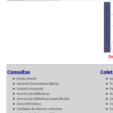
Do
Consultas
Cole
► Ampla (home)
► So
► Somente Documentos digitais
► Tr
► Consulta Avançada
► Pa
► Acervos das Bibliotecas
► Au
► Acervos das Bibliotecas (especificado)
► Lis
► Livros Eletrônicos
► Col
► Catálogos de Autores e Assuntos
► Co