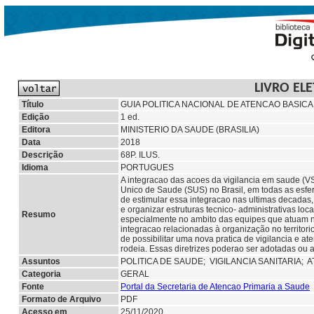
LIVRO EL
Título
GUIA POLITICA NACIONAL DE ATENCAO BASICA
Edição
1 ed.
Editora
MINISTERIO DA SAUDE (BRASILIA)
Data
2018
Descrição
68P. ILUS.
Idioma
PORTUGUES
A integracao das acoes da vigilancia em saude (V
Unico de Saude (SUS) no Brasil, em todas as esfe
de estimular essa integracao nas ultimas decadas, 
e organizar estruturas tecnico- administrativas 
Resumo
especialmente no ambito das equipes que atuam n
integracao relacionadas à organização no territor
de possibilitar uma nova pratica de vigilancia e a
rodeia. Essas diretrizes poderao ser adotadas ou a
Assuntos
POLITICA DE SAUDE;
VIGILANCIA SANITARIA; 
Categoria
GERAL
Fonte
Portal da Secretaria de Atencao Primaria a Saude
Formato de Arquivo
PDF
Acesso em
25/11/2020