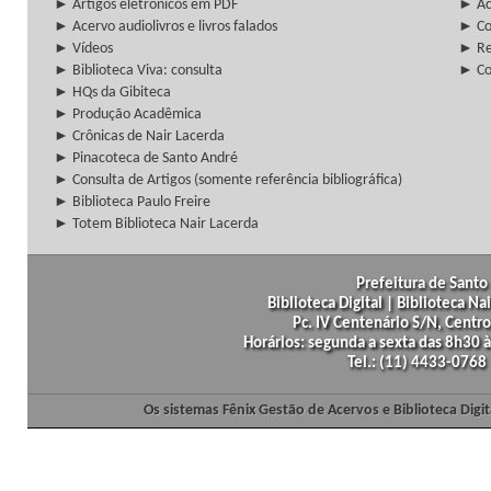
► Artigos eletrônicos em PDF
► Ac
► Acervo audiolivros e livros falados
► Co
► Vídeos
► Re
► Biblioteca Viva: consulta
► Co
► HQs da Gibiteca
► Produção Acadêmica
► Crônicas de Nair Lacerda
► Pinacoteca de Santo André
► Consulta de Artigos (somente referência bibliográfica)
► Biblioteca Paulo Freire
► Totem Biblioteca Nair Lacerda
Prefeitura de Santo 
Biblioteca Digital | Biblioteca N
Pc. IV Centenário S/N, Centro
Horários: segunda a sexta das 8h30
Tel.: (11) 4433-0768
Os sistemas Fênix Gestão de Acervos e Biblioteca Dig