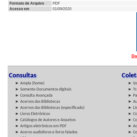
Formato de Arquivo
PDF
Acesso em
01/09/2020
Do
Consultas
Cole
► Ampla (home)
► So
► Somente Documentos digitais
► Tr
► Consulta Avançada
► Pa
► Acervos das Bibliotecas
► Au
► Acervos das Bibliotecas (especificado)
► Lis
► Livros Eletrônicos
► Col
► Catálogos de Autores e Assuntos
► Co
► Artigos eletrônicos em PDF
► Ac
► Acervo audiolivros e livros falados
► Co