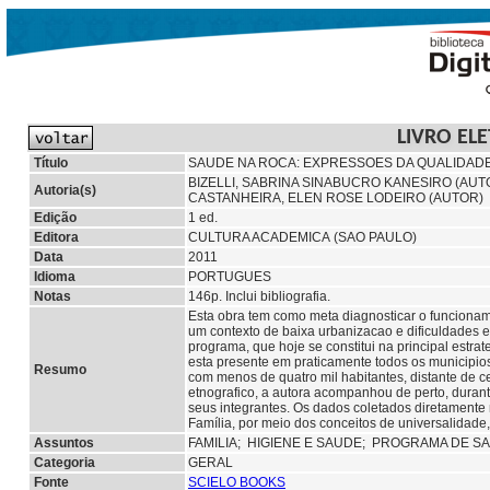
LIVRO EL
Título
SAUDE NA ROCA: EXPRESSOES DA QUALIDADE
BIZELLI, SABRINA SINABUCRO KANESIRO (AUT
Autoria(s)
CASTANHEIRA, ELEN ROSE LODEIRO (AUTOR)
Edição
1 ed.
Editora
CULTURA ACADEMICA (SAO PAULO)
Data
2011
Idioma
PORTUGUES
Notas
146p. Inclui bibliografia.
Esta obra tem como meta diagnosticar o funciona
um contexto de baixa urbanizacao e dificuldades 
programa, que hoje se constitui na principal est
esta presente em praticamente todos os municipios
Resumo
com menos de quatro mil habitantes, distante de c
etnografico, a autora acompanhou de perto, duran
seus integrantes. Os dados coletados diretamente
Família, por meio dos conceitos de universalidade
Assuntos
FAMILIA;
HIGIENE E SAUDE; PROGRAMA DE SA
Categoria
GERAL
Fonte
SCIELO BOOKS