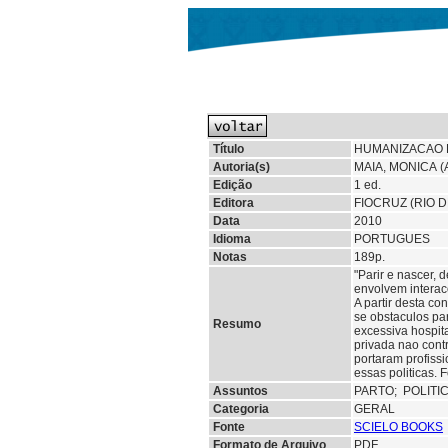
Título
HUMANIZACAO D
Autoria(s)
MAIA, MONICA 
Edição
1 ed.
Editora
FIOCRUZ (RIO D
Data
2010
Idioma
PORTUGUES
Notas
189p.
"Parir e nascer, 
envolvem interac
A partir desta c
se obstaculos pa
Resumo
excessiva hospita
privada nao cont
portaram profissi
essas politicas.
Assuntos
PARTO;
POLITI
Categoria
GERAL
Fonte
SCIELO BOOKS
Formato de Arquivo
PDF