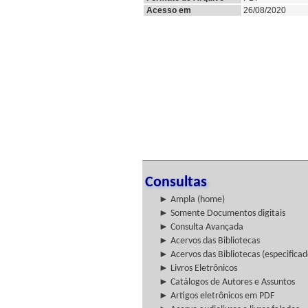
Acesso em
26/08/2020
Consultas
► Ampla (home)
► Somente Documentos digitais
► Consulta Avançada
► Acervos das Bibliotecas
► Acervos das Bibliotecas (especificad
► Livros Eletrônicos
► Catálogos de Autores e Assuntos
► Artigos eletrônicos em PDF