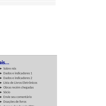
is...
► Sobre nós
► Dados e indicadores 1
► Dados e indicadores 2
► Lista de Livros Eletrônicos
► Obras recém chegadas
► Sócio
► Envie seu comentário
► Doações de livros