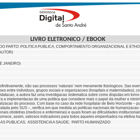
LIVRO ELETRONICO / EBOOK
O PARTO: POLITICA PUBLICA, COMPORTAMENTO ORGANIZACIONAL E ETHO
(AUTOR)
E JANEIRO)
definitivamente, não sao processos ‘naturais’ nem meramente fisiologicos. Sao even
oes entre individuos, grupos sociais e organizacoes (hospitais e maternidades), c
onstatacao, a autora faz uma investigacao sistematica sobre como disputas em torn
ra a implementacao de uma politica que considere mais o papel da mulher e mini
lizacao do processo. Com base no caso da rede hospitalar de Belo Horizonte – publ
ratada pelo SUS –, verifica em que medida as politicas nacionais de humanizacao
onais obstetras (medicos e enfermeiras) e quais foram as dificuldades instituciona
 Fornece, assim, valiosos indicadores para todos aqueles empenhados na efetiva h
CAS PUBLICAS;
ASSISTENCIA A SAUDE; PARTO HUMANIZADO