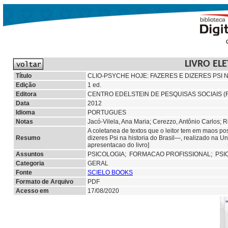
LIVRO EL
Título
CLIO-PSYCHE HOJE: FAZERES E DIZERES PSI N
Edição
1 ed.
Editora
CENTRO EDELSTEIN DE PESQUISAS SOCIAIS (R
Data
2012
Idioma
PORTUGUES
Notas
Jacó-Vilela, Ana Maria; Cerezzo, Antônio Carlos; 
A coletanea de textos que o leitor tem em maos p
Resumo
dizeres Psi na historia do Brasil—, realizado na 
apresentacao do livro]
Assuntos
PSICOLOGIA;
FORMACAO PROFISSIONAL; PS
Categoria
GERAL
Fonte
SCIELO BOOKS
Formato de Arquivo
PDF
Acesso em
17/08/2020