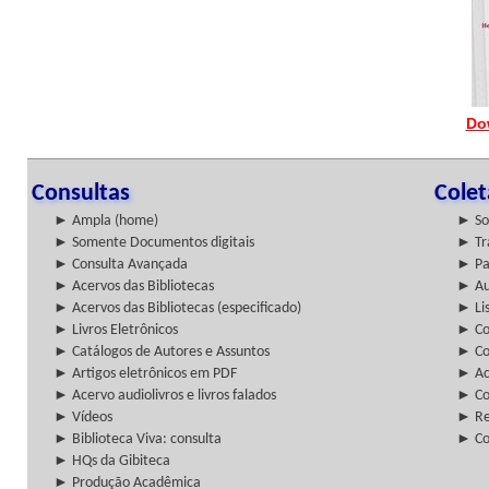
Do
Consultas
Cole
► Ampla (home)
► So
► Somente Documentos digitais
► Tr
► Consulta Avançada
► Pa
► Acervos das Bibliotecas
► Au
► Acervos das Bibliotecas (especificado)
► Lis
► Livros Eletrônicos
► Col
► Catálogos de Autores e Assuntos
► Co
► Artigos eletrônicos em PDF
► Ac
► Acervo audiolivros e livros falados
► Co
► Vídeos
► Re
► Biblioteca Viva: consulta
► Co
► HQs da Gibiteca
► Produção Acadêmica