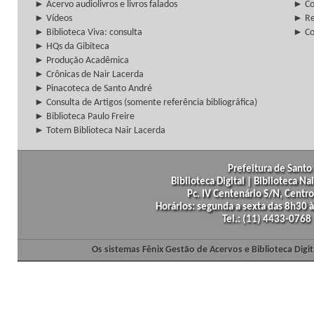
► Acervo audiolivros e livros falados
► Co
► Vídeos
► Re
► Biblioteca Viva: consulta
► Co
► HQs da Gibiteca
► Produção Acadêmica
► Crônicas de Nair Lacerda
► Pinacoteca de Santo André
► Consulta de Artigos (somente referência bibliográfica)
► Biblioteca Paulo Freire
► Totem Biblioteca Nair Lacerda
Prefeitura de Santo 
Biblioteca Digital | Biblioteca N
Pc. IV Centenário S/N, Centro
Horários: segunda a sexta das 8h30
Tel.: (11) 4433-0768
Os sistemas Fênix Gestão de Acervos e Biblioteca Dig