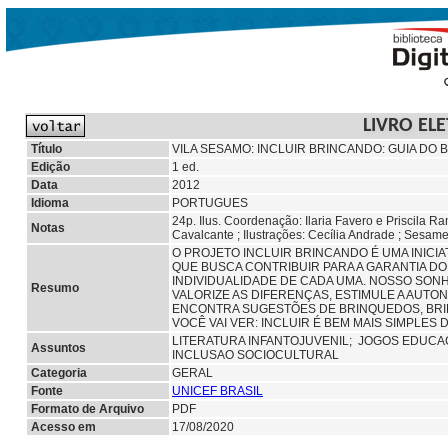
LIVRO EL
Título
VILA SESAMO: INCLUIR BRINCANDO: GUIA DO 
Edição
1 ed.
Data
2012
Idioma
PORTUGUES
24p. Ilus. Coordenação: Ilaria Favero e Priscila Ra
Notas
Cavalcante ; Ilustrações: Cecília Andrade ; Ses
O PROJETO INCLUIR BRINCANDO É UMA INICIA
QUE BUSCA CONTRIBUIR PARA A GARANTIA DO 
INDIVIDUALIDADE DE CADA UMA. NOSSO SONH
Resumo
VALORIZE AS DIFERENÇAS, ESTIMULE A AUTON
ENCONTRA SUGESTÕES DE BRINQUEDOS, BRIN
VOCÊ VAI VER: INCLUIR É BEM MAIS SIMPLES 
LITERATURA INFANTOJUVENIL;
JOGOS EDUCA
Assuntos
INCLUSAO SOCIOCULTURAL
Categoria
GERAL
Fonte
UNICEF BRASIL
Formato de Arquivo
PDF
Acesso em
17/08/2020