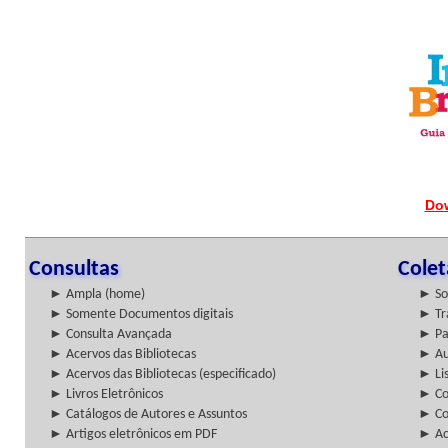
Do
Consultas
Cole
► Ampla (home)
► So
► Somente Documentos digitais
► Tr
► Consulta Avançada
► Pa
► Acervos das Bibliotecas
► Au
► Acervos das Bibliotecas (especificado)
► Lis
► Livros Eletrônicos
► Col
► Catálogos de Autores e Assuntos
► Co
► Artigos eletrônicos em PDF
► Ac