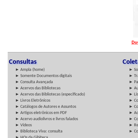
Do
Consultas
Cole
► Ampla (home)
► So
► Somente Documentos digitais
► Tr
► Consulta Avançada
► Pa
► Acervos das Bibliotecas
► Au
► Acervos das Bibliotecas (especificado)
► Lis
► Livros Eletrônicos
► Col
► Catálogos de Autores e Assuntos
► Co
► Artigos eletrônicos em PDF
► Ac
► Acervo audiolivros e livros falados
► Co
► Vídeos
► Re
► Biblioteca Viva: consulta
► Co
► HQs da Gibiteca