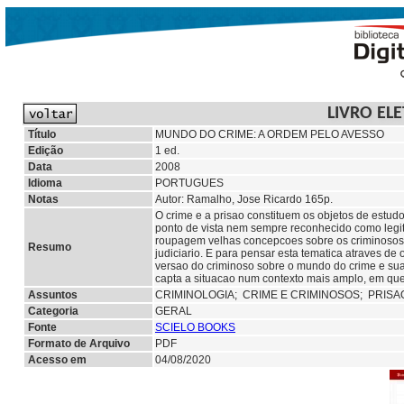
LIVRO EL
Título
MUNDO DO CRIME: A ORDEM PELO AVESSO
Edição
1 ed.
Data
2008
Idioma
PORTUGUES
Notas
Autor: Ramalho, Jose Ricardo 165p.
O crime e a prisao constituem os objetos de estudo
ponto de vista nem sempre reconhecido como legi
roupagem velhas concepcoes sobre os criminosos 
Resumo
judiciario. E para pensar esta tematica atraves de 
versao do criminoso sobre o mundo do crime e su
capta a situacao num contexto mais amplo, em que
Assuntos
CRIMINOLOGIA;
CRIME E CRIMINOSOS; PRISAO
Categoria
GERAL
Fonte
SCIELO BOOKS
Formato de Arquivo
PDF
Acesso em
04/08/2020