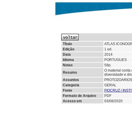
Título
ATLAS ICONOGR
Edição
1 ed.
Data
2014
Idioma
PORTUGUES
Notas
58p.
O material conta 
Resumo
diversidade e di
Assuntos
PROTOZOARIO
Categoria
GERAL
Fonte
FIOCRUZ / INS
Formato de Arquivo
PDF
Acesso em
03/08/2020