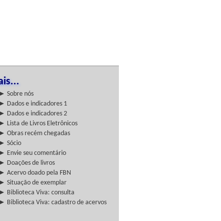
is...
► Sobre nós
► Dados e indicadores 1
► Dados e indicadores 2
► Lista de Livros Eletrônicos
► Obras recém chegadas
► Sócio
► Envie seu comentário
► Doações de livros
► Acervo doado pela FBN
► Situação de exemplar
► Biblioteca Viva: consulta
► Biblioteca Viva: cadastro de acervos