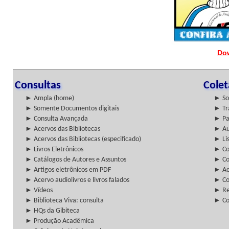
Do
Consultas
Cole
► Ampla (home)
► So
► Somente Documentos digitais
► Tr
► Consulta Avançada
► Pa
► Acervos das Bibliotecas
► Au
► Acervos das Bibliotecas (especificado)
► Lis
► Livros Eletrônicos
► Col
► Catálogos de Autores e Assuntos
► Co
► Artigos eletrônicos em PDF
► Ac
► Acervo audiolivros e livros falados
► Co
► Vídeos
► Re
► Biblioteca Viva: consulta
► Co
► HQs da Gibiteca
► Produção Acadêmica