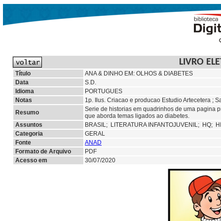
LIVRO EL
Título
ANA & DINHO EM: OLHOS & DIABETES
Data
S.D.
Idioma
PORTUGUES
Notas
1p. Ilus. Criacao e producao Estudio Artecetera ;
Serie de historias em quadrinhos de uma pagina p
Resumo
que aborda temas ligados ao diabetes.
Assuntos
BRASIL;
LITERATURA INFANTOJUVENIL;
HQ;
H
Categoria
GERAL
Fonte
ANAD
Formato de Arquivo
PDF
Acesso em
30/07/2020