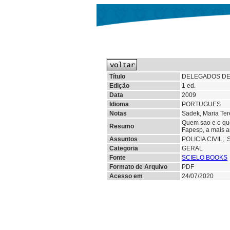
Título
DELEGADOS DE
Edição
1 ed.
Data
2009
Idioma
PORTUGUES
Notas
Sadek, Maria Ter
Quem sao e o que
Resumo
Fapesp, a mais am
Assuntos
POLICIA CIVIL;
Categoria
GERAL
Fonte
SCIELO BOOKS
Formato de Arquivo
PDF
Acesso em
24/07/2020