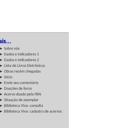
is...
► Sobre nós
► Dados e indicadores 1
► Dados e indicadores 2
► Lista de Livros Eletrônicos
► Obras recém chegadas
► Sócio
► Envie seu comentário
► Doações de livros
► Acervo doado pela FBN
► Situação de exemplar
► Biblioteca Viva: consulta
► Biblioteca Viva: cadastro de acervos