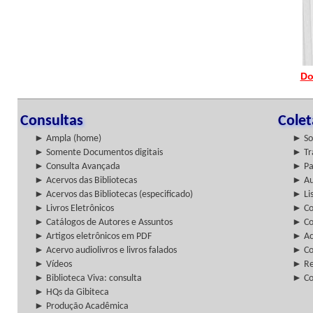
Do
Consultas
Cole
► Ampla (home)
► So
► Somente Documentos digitais
► Tr
► Consulta Avançada
► Pa
► Acervos das Bibliotecas
► Au
► Acervos das Bibliotecas (especificado)
► Lis
► Livros Eletrônicos
► Col
► Catálogos de Autores e Assuntos
► Co
► Artigos eletrônicos em PDF
► Ac
► Acervo audiolivros e livros falados
► Co
► Vídeos
► Re
► Biblioteca Viva: consulta
► Co
► HQs da Gibiteca
► Produção Acadêmica