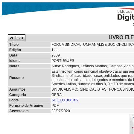
LIVRO EL
Título
FORCA SINDICAL: UMA ANALISE SOCIOPOLITIC
Edição
1 ed.
Data
2009
Idioma
PORTUGUES
Notas
Autor: Rodrigues, Leôncio Martins; Cardoso, Adalb
Este livro tem como principal objetivo tracar um pe
Sindical: profissao, idade, sexo, entidades que re
Resumo
questionario aplicado a delegados e membros da 
America Latina, durante os dias 8, 9 e 10 de març
Assuntos
SINDICALISMO;
SINDICALISTAS; FORCA SINDI
Categoria
GERAL
Fonte
SCIELO BOOKS
Formato de Arquivo
PDF
Acesso em
23/07/2020