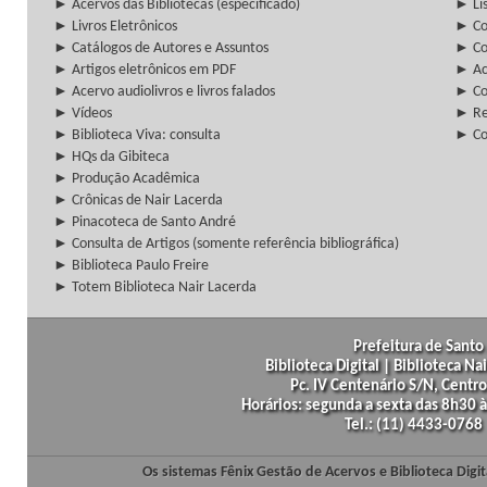
► Acervos das Bibliotecas (especificado)
► Lis
► Livros Eletrônicos
► Col
► Catálogos de Autores e Assuntos
► Co
► Artigos eletrônicos em PDF
► Ac
► Acervo audiolivros e livros falados
► Co
► Vídeos
► Re
► Biblioteca Viva: consulta
► Co
► HQs da Gibiteca
► Produção Acadêmica
► Crônicas de Nair Lacerda
► Pinacoteca de Santo André
► Consulta de Artigos (somente referência bibliográfica)
► Biblioteca Paulo Freire
► Totem Biblioteca Nair Lacerda
Prefeitura de Santo 
Biblioteca Digital | Biblioteca N
Pc. IV Centenário S/N, Centro
Horários: segunda a sexta das 8h30
Tel.: (11) 4433-0768
Os sistemas Fênix Gestão de Acervos e Biblioteca Dig