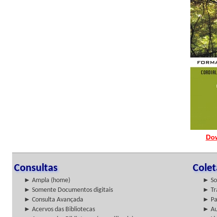
Do
Consultas
Cole
► Ampla (home)
► So
► Somente Documentos digitais
► Tr
► Consulta Avançada
► Pa
► Acervos das Bibliotecas
► Au