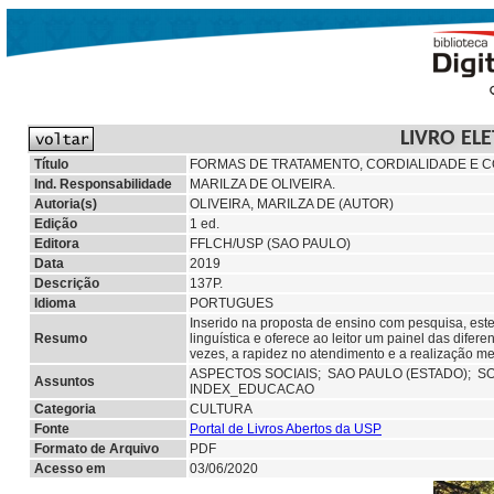
LIVRO EL
Título
FORMAS DE TRATAMENTO, CORDIALIDADE E C
Ind. Responsabilidade
MARILZA DE OLIVEIRA.
Autoria(s)
OLIVEIRA, MARILZA DE (AUTOR)
Edição
1 ed.
Editora
FFLCH/USP (SAO PAULO)
Data
2019
Descrição
137P.
Idioma
PORTUGUES
Inserido na proposta de ensino com pesquisa, este 
Resumo
linguística e oferece ao leitor um painel das dif
vezes, a rapidez no atendimento e a realização m
ASPECTOS SOCIAIS;
SAO PAULO (ESTADO);
SO
Assuntos
INDEX_EDUCACAO
Categoria
CULTURA
Fonte
Portal de Livros Abertos da USP
Formato de Arquivo
PDF
Acesso em
03/06/2020