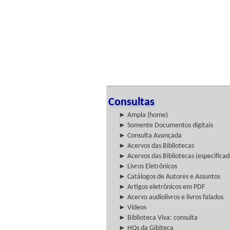
Consultas
► Ampla (home)
► Somente Documentos digitais
► Consulta Avançada
► Acervos das Bibliotecas
► Acervos das Bibliotecas (especificad
► Livros Eletrônicos
► Catálogos de Autores e Assuntos
► Artigos eletrônicos em PDF
► Acervo audiolivros e livros falados
► Vídeos
► Biblioteca Viva: consulta
► HQs da Gibiteca