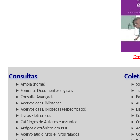
Do
Consultas
Cole
► Ampla (home)
► So
► Somente Documentos digitais
► Tr
► Consulta Avançada
► Pa
► Acervos das Bibliotecas
► Au
► Acervos das Bibliotecas (especificado)
► Lis
► Livros Eletrônicos
► Col
► Catálogos de Autores e Assuntos
► Co
► Artigos eletrônicos em PDF
► Ac
► Acervo audiolivros e livros falados
► Co