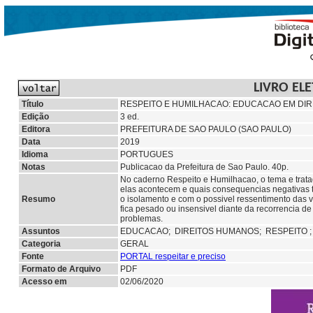
LIVRO EL
Título
RESPEITO E HUMILHACAO: EDUCACAO EM DI
Edição
3 ed.
Editora
PREFEITURA DE SAO PAULO (SAO PAULO)
Data
2019
Idioma
PORTUGUES
Notas
Publicacao da Prefeitura de Sao Paulo. 40p.
No caderno Respeito e Humilhacao, o tema e tratad
elas acontecem e quais consequencias negativas 
Resumo
o isolamento e com o possivel ressentimento das v
fica pesado ou insensivel diante da recorrencia 
problemas.
Assuntos
EDUCACAO;
DIREITOS HUMANOS;
RESPEITO 
Categoria
GERAL
Fonte
PORTAL respeitar e preciso
Formato de Arquivo
PDF
Acesso em
02/06/2020