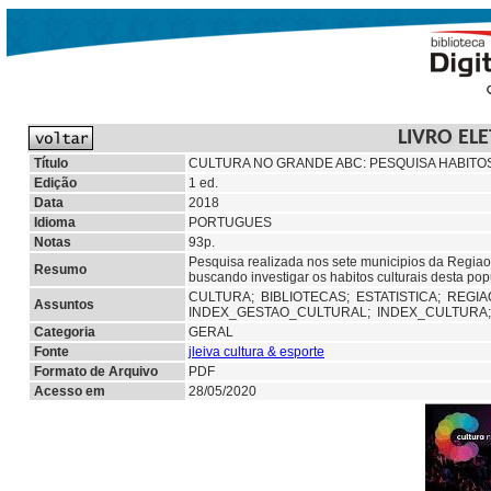
LIVRO EL
Título
CULTURA NO GRANDE ABC: PESQUISA HABITO
Edição
1 ed.
Data
2018
Idioma
PORTUGUES
Notas
93p.
Pesquisa realizada nos sete municipios da Regia
Resumo
buscando investigar os habitos culturais desta po
CULTURA;
BIBLIOTECAS;
ESTATISTICA;
REGIA
Assuntos
INDEX_GESTAO_CULTURAL;
INDEX_CULTURA
Categoria
GERAL
Fonte
jleiva cultura & esporte
Formato de Arquivo
PDF
Acesso em
28/05/2020