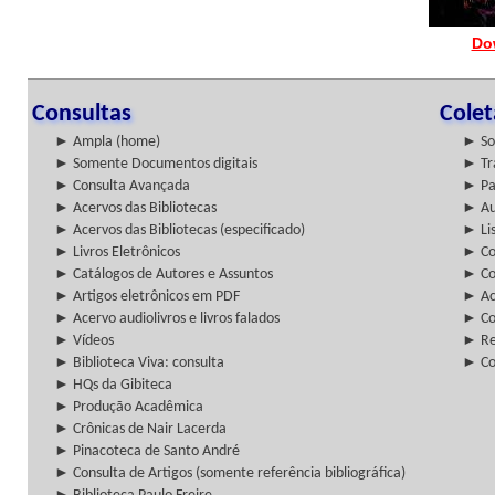
Do
Consultas
Cole
► Ampla (home)
► So
► Somente Documentos digitais
► Tr
► Consulta Avançada
► Pa
► Acervos das Bibliotecas
► Au
► Acervos das Bibliotecas (especificado)
► Lis
► Livros Eletrônicos
► Col
► Catálogos de Autores e Assuntos
► Co
► Artigos eletrônicos em PDF
► Ac
► Acervo audiolivros e livros falados
► Co
► Vídeos
► Re
► Biblioteca Viva: consulta
► Co
► HQs da Gibiteca
► Produção Acadêmica
► Crônicas de Nair Lacerda
► Pinacoteca de Santo André
► Consulta de Artigos (somente referência bibliográfica)