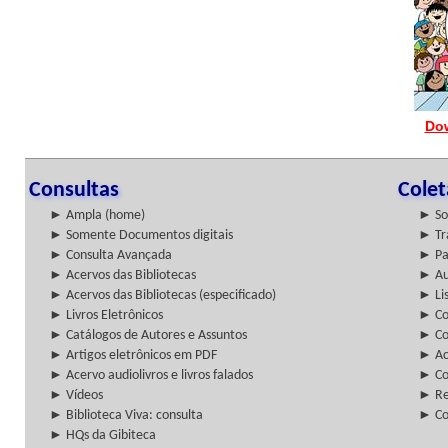
Do
Consultas
Cole
► Ampla (home)
► So
► Somente Documentos digitais
► Tr
► Consulta Avançada
► Pa
► Acervos das Bibliotecas
► Au
► Acervos das Bibliotecas (especificado)
► Lis
► Livros Eletrônicos
► Col
► Catálogos de Autores e Assuntos
► Co
► Artigos eletrônicos em PDF
► Ac
► Acervo audiolivros e livros falados
► Co
► Vídeos
► Re
► Biblioteca Viva: consulta
► Co
► HQs da Gibiteca