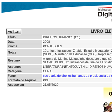
LIVRO EL
Título
DIREITOS HUMANOS (OS)
Data
2008
Idioma
PORTUGUES
19p. Ilus.; Ilustracoes: Ziraldo, Estudio Megaterio
Notas
(SEDH). Ministerio da Educacao (MEC). Represen
A turma do Menino Maluquinho descobre o que sã
Resumo
SECAD, DEIDHUC Ilustrações de Ziraldo e Estúdio
Assuntos
LITERATURA INFANTOJUVENIL;
DIREITOS HUM
Categoria
GERAL
Fonte
secretaria de direitos humanos da presidencia da 
Formato de Arquivo
PDF
Acesso em
21/05/2020