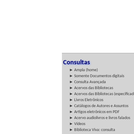
Consultas
► Ampla (home)
► Somente Documentos digitais
► Consulta Avançada
► Acervos das Bibliotecas
► Acervos das Bibliotecas (especificad
► Livros Eletrônicos
► Catálogos de Autores e Assuntos
► Artigos eletrônicos em PDF
► Acervo audiolivros e livros falados
► Vídeos
► Biblioteca Viva: consulta