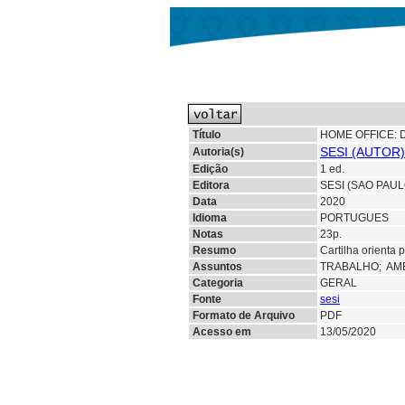
Título
HOME OFFICE: 
SESI (AUTOR)
Autoria(s)
Edição
1 ed.
Editora
SESI (SAO PAUL
Data
2020
Idioma
PORTUGUES
Notas
23p.
Resumo
Cartilha orienta 
Assuntos
TRABALHO;
AM
Categoria
GERAL
Fonte
sesi
Formato de Arquivo
PDF
Acesso em
13/05/2020