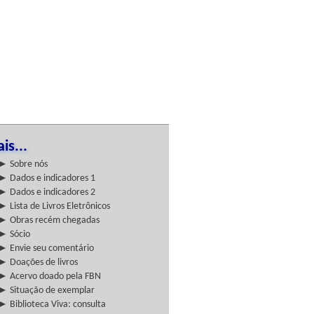
is...
► Sobre nós
► Dados e indicadores 1
► Dados e indicadores 2
► Lista de Livros Eletrônicos
► Obras recém chegadas
► Sócio
► Envie seu comentário
► Doações de livros
► Acervo doado pela FBN
► Situação de exemplar
► Biblioteca Viva: consulta