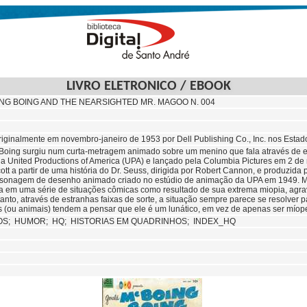
LIVRO ELETRONICO / EBOOK
G BOING AND THE NEARSIGHTED MR. MAGOO N. 004
riginalmente em novembro-janeiro de 1953 por Dell Publishing Co., Inc. nos Estado
oing surgiu num curta-metragem animado sobre um menino que fala através de ef
la United Productions of America (UPA) e lançado pela Columbia Pictures em 2 de
ott a partir de uma história do Dr. Seuss, dirigida por Robert Cannon, e produzida
sonagem de desenho animado criado no estúdio de animação da UPA em 1949. M
ra em uma série de situações cômicas como resultado de sua extrema miopia, agra
nto, através de estranhas faixas de sorte, a situação sempre parece se resolver p
 (ou animais) tendem a pensar que ele é um lunático, em vez de apenas ser míop
OS;
HUMOR;
HQ;
HISTORIAS EM QUADRINHOS; INDEX_HQ