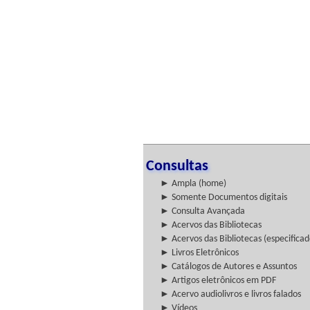
Consultas
► Ampla (home)
► Somente Documentos digitais
► Consulta Avançada
► Acervos das Bibliotecas
► Acervos das Bibliotecas (especificad
► Livros Eletrônicos
► Catálogos de Autores e Assuntos
► Artigos eletrônicos em PDF
► Acervo audiolivros e livros falados
► Vídeos