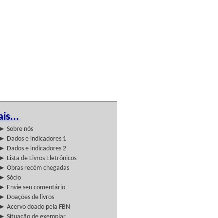
is...
► Sobre nós
► Dados e indicadores 1
► Dados e indicadores 2
► Lista de Livros Eletrônicos
► Obras recém chegadas
► Sócio
► Envie seu comentário
► Doações de livros
► Acervo doado pela FBN
► Situação de exemplar