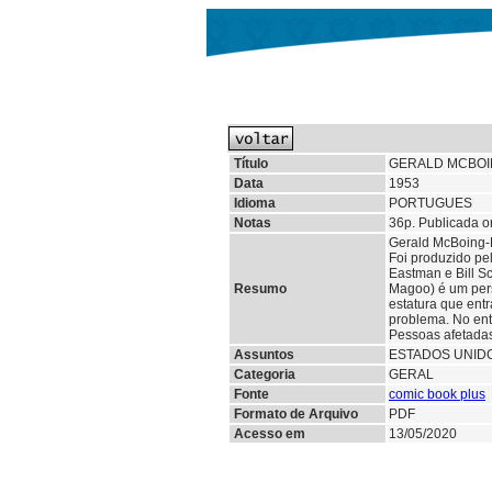
Título
GERALD MCBOIN
Data
1953
Idioma
PORTUGUES
Notas
36p. Publicada o
Gerald McBoing-B
Foi produzido pe
Eastman e Bill Sc
Resumo
Magoo) é um per
estatura que ent
problema. No enta
Pessoas afetadas
Assuntos
ESTADOS UNID
Categoria
GERAL
Fonte
comic book plus
Formato de Arquivo
PDF
Acesso em
13/05/2020