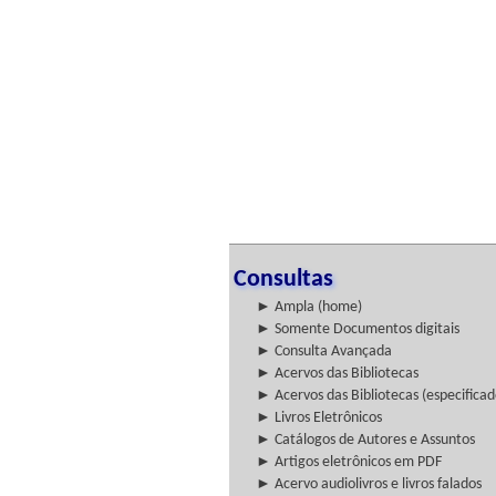
Consultas
► Ampla (home)
► Somente Documentos digitais
► Consulta Avançada
► Acervos das Bibliotecas
► Acervos das Bibliotecas (especificad
► Livros Eletrônicos
► Catálogos de Autores e Assuntos
► Artigos eletrônicos em PDF
► Acervo audiolivros e livros falados