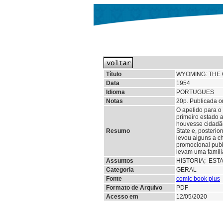
Título
WYOMING: THE
Data
1954
Idioma
PORTUGUES
Notas
20p. Publicada 
O apelido para o
primeiro estado 
houvesse cidadão
Resumo
State e, posteri
levou alguns a c
promocional publ
levam uma famíli
Assuntos
HISTORIA;
EST
Categoria
GERAL
Fonte
comic book plus
Formato de Arquivo
PDF
Acesso em
12/05/2020