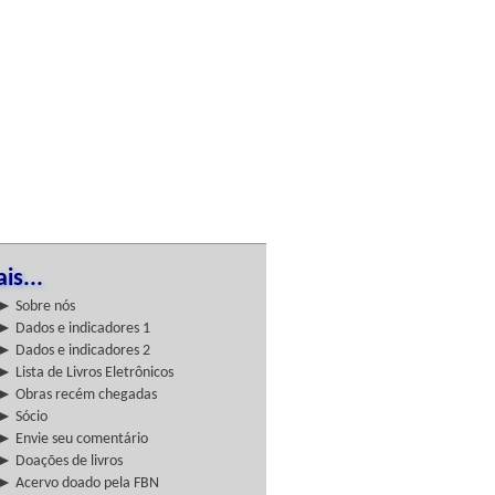
is...
► Sobre nós
► Dados e indicadores 1
► Dados e indicadores 2
► Lista de Livros Eletrônicos
► Obras recém chegadas
► Sócio
► Envie seu comentário
► Doações de livros
► Acervo doado pela FBN