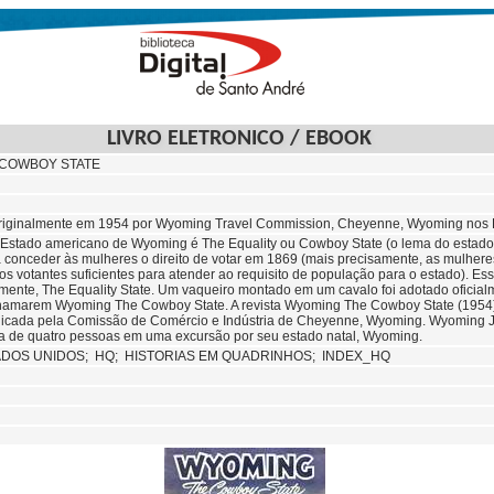
LIVRO ELETRONICO / EBOOK
 COWBOY STATE
originalmente em 1954 por Wyoming Travel Commission, Cheyenne, Wyoming nos Es
 Estado americano de Wyoming é The Equality ou Cowboy State (o lema do estado
a conceder às mulheres o direito de votar em 1869 (mais precisamente, as mulhere
s votantes suficientes para atender ao requisito de população para o estado). Es
ormente, The Equality State. Um vaqueiro montado em um cavalo foi adotado ofici
hamarem Wyoming The Cowboy State. A revista Wyoming The Cowboy State (1954) 
icada pela Comissão de Comércio e Indústria de Cheyenne, Wyoming. Wyoming Jo
a de quatro pessoas em uma excursão por seu estado natal, Wyoming.
ADOS UNIDOS;
HQ;
HISTORIAS EM QUADRINHOS; INDEX_HQ