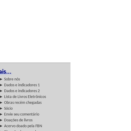
is...
► Sobre nós
► Dados e indicadores 1
► Dados e indicadores 2
► Lista de Livros Eletrônicos
► Obras recém chegadas
► Sócio
► Envie seu comentário
► Doações de livros
► Acervo doado pela FBN