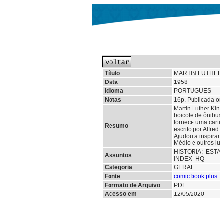
Título
MARTIN LUTHE
Data
1958
Idioma
PORTUGUES
Notas
16p. Publicada o
Martin Luther Ki
boicote de ônibu
fornece uma cart
Resumo
escrito por Alfre
Ajudou a inspirar
Médio e outros l
HISTORIA;
EST
Assuntos
INDEX_HQ
Categoria
GERAL
Fonte
comic book plus
Formato de Arquivo
PDF
Acesso em
12/05/2020