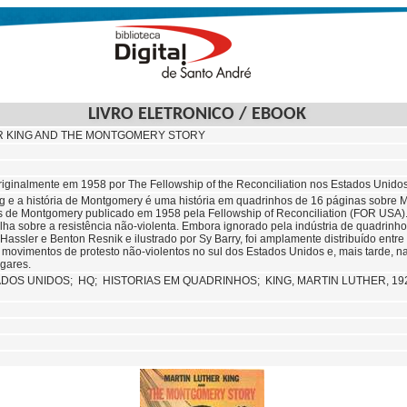
LIVRO ELETRONICO / EBOOK
R KING AND THE MONTGOMERY STORY
riginalmente em 1958 por The Fellowship of the Reconciliation nos Estados Unidos.
ng e a história de Montgomery é uma história em quadrinhos de 16 páginas sobre Mar
s de Montgomery publicado em 1958 pela Fellowship of Reconciliation (FOR USA). 
ilha sobre a resistência não-violenta. Embora ignorado pela indústria de quadrin
d Hassler e Benton Resnik e ilustrado por Sy Barry, foi amplamente distribuído entre g
 movimentos de protesto não-violentos no sul dos Estados Unidos e, mais tarde, na 
ugares.
ADOS UNIDOS;
HQ;
HISTORIAS EM QUADRINHOS;
KING, MARTIN LUTHER, 19