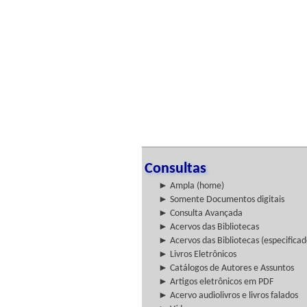
Consultas
► Ampla (home)
► Somente Documentos digitais
► Consulta Avançada
► Acervos das Bibliotecas
► Acervos das Bibliotecas (especificad
► Livros Eletrônicos
► Catálogos de Autores e Assuntos
► Artigos eletrônicos em PDF
► Acervo audiolivros e livros falados