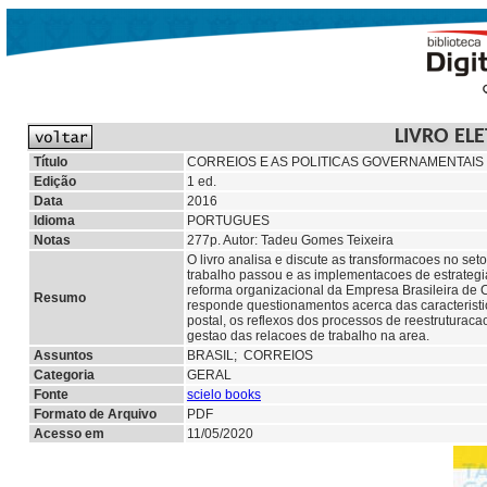
LIVRO EL
Título
CORREIOS E AS POLITICAS GOVERNAMENTAIS
Edição
1 ed.
Data
2016
Idioma
PORTUGUES
Notas
277p. Autor: Tadeu Gomes Teixeira
O livro analisa e discute as transformacoes no se
trabalho passou e as implementacoes de estrategi
reforma organizacional da Empresa Brasileira de C
Resumo
responde questionamentos acerca das caracteristi
postal, os reflexos dos processos de reestruturac
gestao das relacoes de trabalho na area.
Assuntos
BRASIL; CORREIOS
Categoria
GERAL
Fonte
scielo books
Formato de Arquivo
PDF
Acesso em
11/05/2020