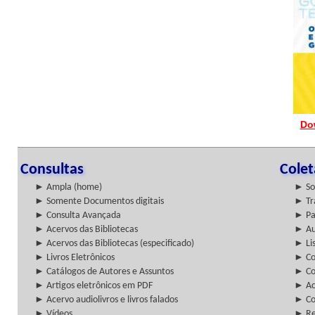
Do
Consultas
Cole
► Ampla (home)
► So
► Somente Documentos digitais
► Tr
► Consulta Avançada
► Pa
► Acervos das Bibliotecas
► Au
► Acervos das Bibliotecas (especificado)
► Lis
► Livros Eletrônicos
► Col
► Catálogos de Autores e Assuntos
► Co
► Artigos eletrônicos em PDF
► Ac
► Acervo audiolivros e livros falados
► Co
► Vídeos
► Re