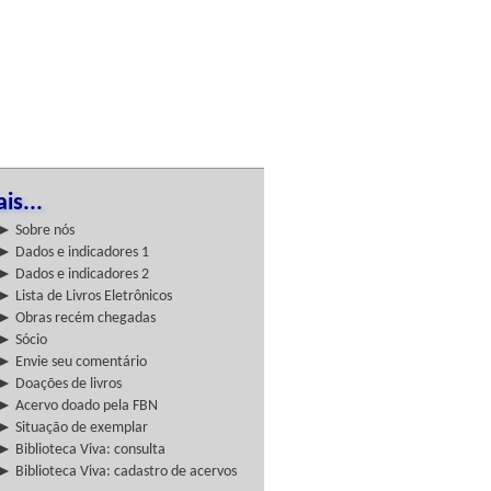
is...
► Sobre nós
► Dados e indicadores 1
► Dados e indicadores 2
► Lista de Livros Eletrônicos
► Obras recém chegadas
► Sócio
► Envie seu comentário
► Doações de livros
► Acervo doado pela FBN
► Situação de exemplar
► Biblioteca Viva: consulta
► Biblioteca Viva: cadastro de acervos