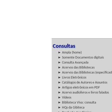
Consultas
► Ampla (home)
► Somente Documentos digitais
► Consulta Avançada
► Acervos das Bibliotecas
► Acervos das Bibliotecas (especificad
► Livros Eletrônicos
► Catálogos de Autores e Assuntos
► Artigos eletrônicos em PDF
► Acervo audiolivros e livros falados
► Vídeos
► Biblioteca Viva: consulta
► HQs da Gibiteca