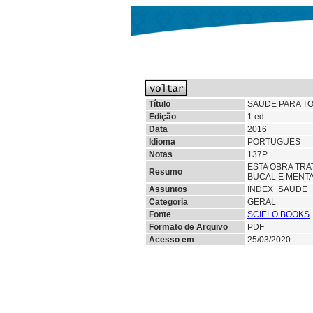
Título
SAUDE PARA TO
Edição
1 ed.
Data
2016
Idioma
PORTUGUES
Notas
137P.
ESTA OBRA TRA
Resumo
BUCAL E MENTA
Assuntos
INDEX_SAUDE
Categoria
GERAL
Fonte
SCIELO BOOKS
Formato de Arquivo
PDF
Acesso em
25/03/2020