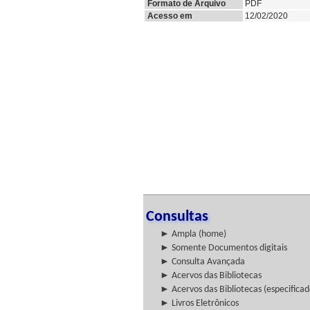
Formato de Arquivo
PDF
Acesso em
12/02/2020
Consultas
► Ampla (home)
► Somente Documentos digitais
► Consulta Avançada
► Acervos das Bibliotecas
► Acervos das Bibliotecas (especificad
► Livros Eletrônicos