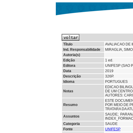
Título
AVALIACAO DE 
Ind. Responsabilidade
MIRAGLIA, SIM
Autoria(s)
Edição
1 ed.
Editora
UNIFESP (SAO 
Data
2019
Descrição
326P.
Idioma
PORTUGUES
EDICAO BILING
Notas
DE UM CENTRO 
AUTORES: CARO
ESTE DOCUMENT
Resumo
POR MEIO DE P
TRATARA DA AT
SAUDE;
PARAN
Assuntos
INDEX_FORMAC
Categoria
SAUDE
Fonte
UNIFESP