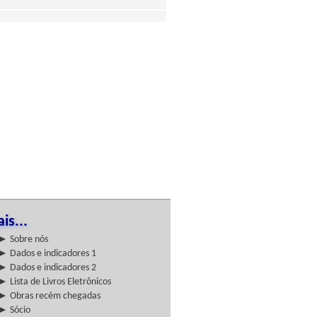
is...
► Sobre nós
► Dados e indicadores 1
► Dados e indicadores 2
► Lista de Livros Eletrônicos
► Obras recém chegadas
► Sócio