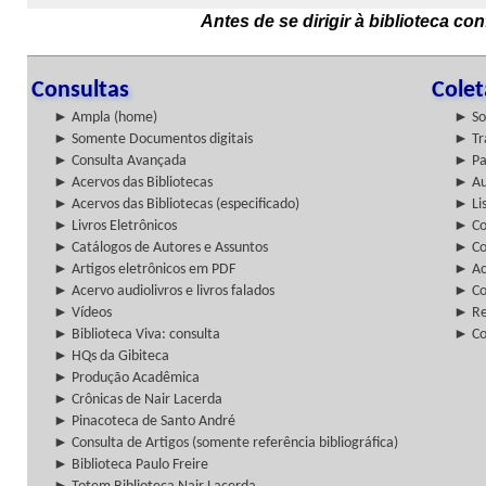
Antes de se dirigir à biblioteca c
Consultas
Cole
► Ampla (home)
► So
► Somente Documentos digitais
► Tr
► Consulta Avançada
► Pa
► Acervos das Bibliotecas
► Au
► Acervos das Bibliotecas (especificado)
► Lis
► Livros Eletrônicos
► Col
► Catálogos de Autores e Assuntos
► Co
► Artigos eletrônicos em PDF
► Ac
► Acervo audiolivros e livros falados
► Co
► Vídeos
► Re
► Biblioteca Viva: consulta
► Co
► HQs da Gibiteca
► Produção Acadêmica
► Crônicas de Nair Lacerda
► Pinacoteca de Santo André
► Consulta de Artigos (somente referência bibliográfica)
► Biblioteca Paulo Freire