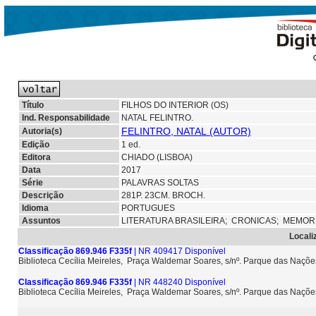
Título
FILHOS DO INTERIOR (OS)
Ind. Responsabilidade
NATAL FELINTRO.
FELINTRO, NATAL (AUTOR)
Autoria(s)
Edição
1 ed.
Editora
CHIADO (LISBOA)
Data
2017
Série
PALAVRAS SOLTAS
Descrição
281P. 23CM. BROCH.
Idioma
PORTUGUES
Assuntos
LITERATURA BRASILEIRA;
CRONICAS;
MEMOR
Locali
Classificação 869.946 F335f
| NR 409417 Disponível
Biblioteca Cecília Meireles, Praça Waldemar Soares, s/nº. Parque das Naçõ
Classificação 869.946 F335f
| NR 448240 Disponível
Biblioteca Cecília Meireles, Praça Waldemar Soares, s/nº. Parque das Naçõ