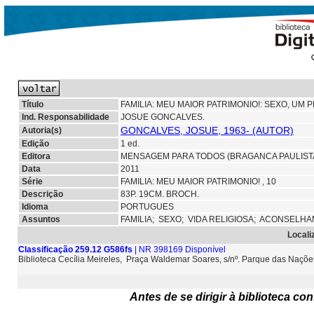
Título
FAMILIA: MEU MAIOR PATRIMONIO!: SEXO, U
Ind. Responsabilidade
JOSUE GONCALVES.
GONCALVES, JOSUE, 1963- (AUTOR)
Autoria(s)
Edição
1 ed.
Editora
MENSAGEM PARA TODOS (BRAGANCA PAULIST
Data
2011
Série
FAMILIA: MEU MAIOR PATRIMONIO! , 10
Descrição
83P. 19CM. BROCH.
Idioma
PORTUGUES
Assuntos
FAMILIA;
SEXO;
VIDA RELIGIOSA;
ACONSELHAM
Locali
Classificação 259.12 G586fs
| NR 398169 Disponível
Biblioteca Cecília Meireles, Praça Waldemar Soares, s/nº. Parque das Naçõ
Antes de se dirigir à biblioteca c