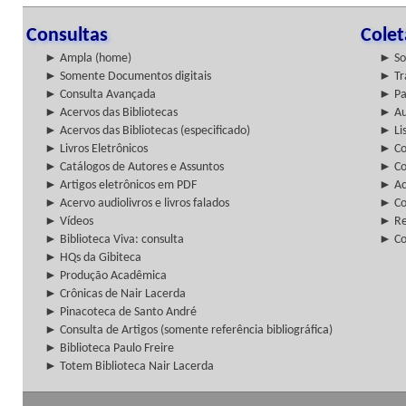
Consultas
Cole
► Ampla (home)
► So
► Somente Documentos digitais
► Tr
► Consulta Avançada
► Pa
► Acervos das Bibliotecas
► Au
► Acervos das Bibliotecas (especificado)
► Lis
► Livros Eletrônicos
► Col
► Catálogos de Autores e Assuntos
► Co
► Artigos eletrônicos em PDF
► Ac
► Acervo audiolivros e livros falados
► Co
► Vídeos
► Re
► Biblioteca Viva: consulta
► Co
► HQs da Gibiteca
► Produção Acadêmica
► Crônicas de Nair Lacerda
► Pinacoteca de Santo André
► Consulta de Artigos (somente referência bibliográfica)
► Biblioteca Paulo Freire
► Totem Biblioteca Nair Lacerda