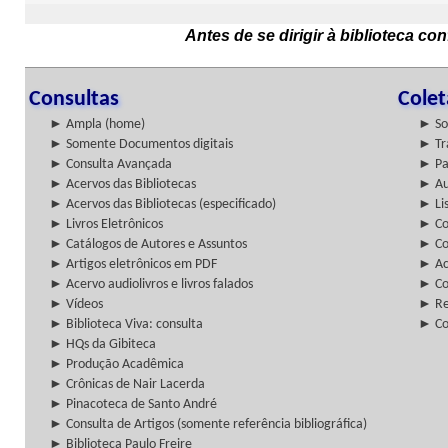
Antes de se dirigir à biblioteca c
Consultas
Cole
► Ampla (home)
► So
► Somente Documentos digitais
► Tr
► Consulta Avançada
► Pa
► Acervos das Bibliotecas
► Au
► Acervos das Bibliotecas (especificado)
► Lis
► Livros Eletrônicos
► Col
► Catálogos de Autores e Assuntos
► Co
► Artigos eletrônicos em PDF
► Ac
► Acervo audiolivros e livros falados
► Co
► Vídeos
► Re
► Biblioteca Viva: consulta
► Co
► HQs da Gibiteca
► Produção Acadêmica
► Crônicas de Nair Lacerda
► Pinacoteca de Santo André
► Consulta de Artigos (somente referência bibliográfica)
► Biblioteca Paulo Freire