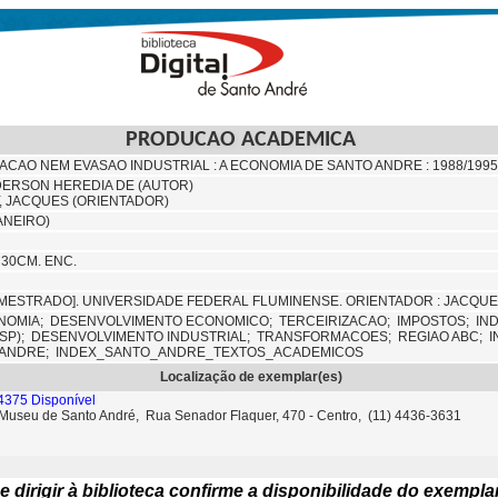
PRODUCAO ACADEMICA
ACAO NEM EVASAO INDUSTRIAL : A ECONOMIA DE SANTO ANDRE : 1988/1995
DERSON HEREDIA DE (AUTOR)
, JACQUES (ORIENTADOR)
JANEIRO)
. 30CM. ENC.
MESTRADO]. UNIVERSIDADE FEDERAL FLUMINENSE. ORIENTADOR : JACQU
NOMIA;
DESENVOLVIMENTO ECONOMICO;
TERCEIRIZACAO;
IMPOSTOS;
IN
SP);
DESENVOLVIMENTO INDUSTRIAL;
TRANSFORMACOES;
REGIAO ABC;
I
ANDRE; INDEX_SANTO_ANDRE_TEXTOS_ACADEMICOS
Localização de exemplar(es)
4375 Disponível
- Museu de Santo André, Rua Senador Flaquer, 470 - Centro, (11) 4436-3631
e dirigir à biblioteca confirme a disponibilidade do exempla