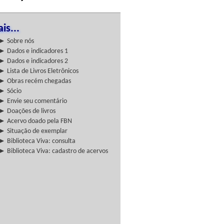
is...
► Sobre nós
► Dados e indicadores 1
► Dados e indicadores 2
► Lista de Livros Eletrônicos
► Obras recém chegadas
► Sócio
► Envie seu comentário
► Doações de livros
► Acervo doado pela FBN
► Situação de exemplar
► Biblioteca Viva: consulta
► Biblioteca Viva: cadastro de acervos