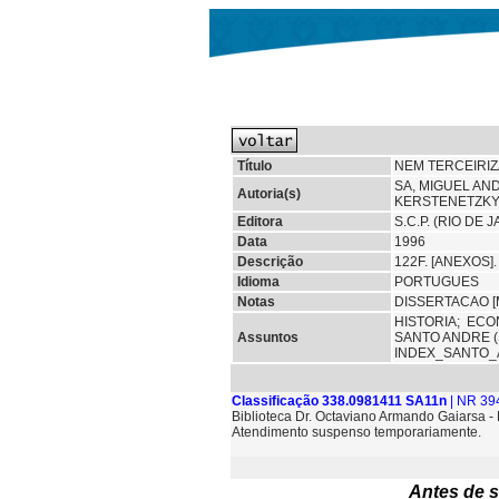
Título
NEM TERCEIRIZ
SA, MIGUEL AN
Autoria(s)
KERSTENETZKY
Editora
S.C.P. (RIO DE 
Data
1996
Descrição
122F. [ANEXOS]
Idioma
PORTUGUES
Notas
DISSERTACAO [
HISTORIA;
ECO
Assuntos
SANTO ANDRE (
INDEX_SANTO_
Classificação 338.0981411 SA11n
| NR 39
Biblioteca Dr. Octaviano Armando Gaiarsa 
Atendimento suspenso temporariamente.
Antes de s