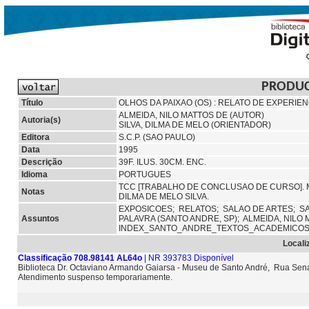
PRODU
Título
OLHOS DA PAIXAO (OS) : RELATO DE EXPERIEN
ALMEIDA, NILO MATTOS DE (AUTOR)
Autoria(s)
SILVA, DILMA DE MELO (ORIENTADOR)
Editora
S.C.P. (SAO PAULO)
Data
1995
Descrição
39F. ILUS. 30CM. ENC.
Idioma
PORTUGUES
TCC [TRABALHO DE CONCLUSAO DE CURSO]. 
Notas
DILMA DE MELO SILVA.
EXPOSICOES;
RELATOS;
SALAO DE ARTES;
S
Assuntos
PALAVRA (SANTO ANDRE, SP);
ALMEIDA, NILO
INDEX_SANTO_ANDRE_TEXTOS_ACADEMICO
Locali
Classificação 708.98141 AL64o
| NR 393783 Disponível
Biblioteca Dr. Octaviano Armando Gaiarsa - Museu de Santo André, Rua Sena
Atendimento suspenso temporariamente.