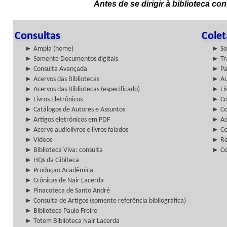
Antes de se dirigir à biblioteca c
Consultas
Cole
► Ampla (home)
► So
► Somente Documentos digitais
► Tr
► Consulta Avançada
► Pa
► Acervos das Bibliotecas
► Au
► Acervos das Bibliotecas (especificado)
► Lis
► Livros Eletrônicos
► Col
► Catálogos de Autores e Assuntos
► Co
► Artigos eletrônicos em PDF
► Ac
► Acervo audiolivros e livros falados
► Co
► Vídeos
► Re
► Biblioteca Viva: consulta
► Co
► HQs da Gibiteca
► Produção Acadêmica
► Crônicas de Nair Lacerda
► Pinacoteca de Santo André
► Consulta de Artigos (somente referência bibliográfica)
► Biblioteca Paulo Freire
► Totem Biblioteca Nair Lacerda