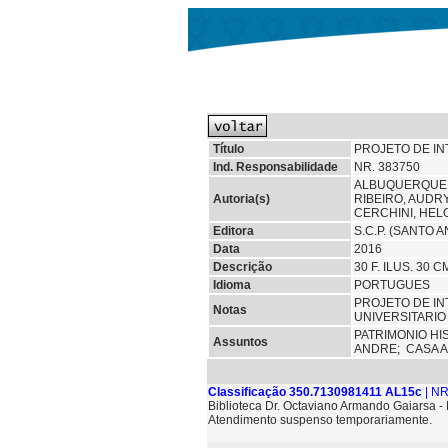
Título
PROJETO DE I
Ind. Responsabilidade
NR. 383750
ALBUQUERQUE,
Autoria(s)
RIBEIRO, AUDR
CERCHINI, HEL
Editora
S.C.P. (SANTO 
Data
2016
Descrição
30 F. ILUS. 30 
Idioma
PORTUGUES
PROJETO DE I
Notas
UNIVERSITARI
PATRIMONIO HI
Assuntos
ANDRE;
CASA 
Classificação 350.7130981411 AL15c
| NR
Biblioteca Dr. Octaviano Armando Gaiarsa 
Atendimento suspenso temporariamente.