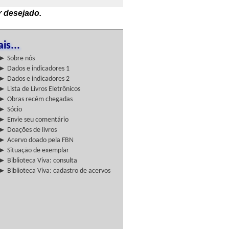
r desejado.
is...
► Sobre nós
► Dados e indicadores 1
► Dados e indicadores 2
► Lista de Livros Eletrônicos
► Obras recém chegadas
► Sócio
► Envie seu comentário
► Doações de livros
► Acervo doado pela FBN
► Situação de exemplar
► Biblioteca Viva: consulta
► Biblioteca Viva: cadastro de acervos