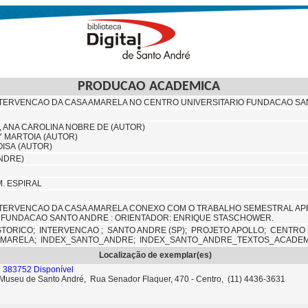
PRODUCAO ACADEMICA
NTERVENCAO DA CASA AMARELA NO CENTRO UNIVERSITARIO FUNDACAO S
 ANA CAROLINA NOBRE DE (AUTOR)
Y MARTOIA (AUTOR)
OISA (AUTOR)
ANDRE)
CM. ESPIRAL
NTERVENCAO DA CASA AMARELA CONEXO COM O TRABALHO SEMESTRAL A
O FUNDACAO SANTO ANDRE : ORIENTADOR: ENRIQUE STASCHOWER.
STORICO;
INTERVENCAO ;
SANTO ANDRE (SP);
PROJETO APOLLO;
CENTRO 
AMARELA;
INDEX_SANTO_ANDRE; INDEX_SANTO_ANDRE_TEXTOS_ACADE
Localização de exemplar(es)
 383752 Disponível
- Museu de Santo André, Rua Senador Flaquer, 470 - Centro, (11) 4436-3631