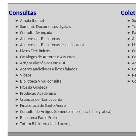
Consultas
Cole
► Ampla (home)
► So
► Somente Documentos digitais
► Tr
► Consulta Avançada
► Pa
► Acervos das Bibliotecas
► Au
► Acervos das Bibliotecas (especificado)
► Lis
► Livros Eletrônicos
► Col
► Catálogos de Autores e Assuntos
► Co
► Artigos eletrônicos em PDF
► Ac
► Acervo audiolivros e livros falados
► Co
► Vídeos
► Re
► Biblioteca Viva: consulta
► Co
► HQs da Gibiteca
► Produção Acadêmica
► Crônicas de Nair Lacerda
► Pinacoteca de Santo André
► Consulta de Artigos (somente referência bibliográfica)
► Biblioteca Paulo Freire
► Totem Biblioteca Nair Lacerda