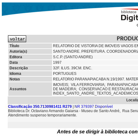
PRODU
Título
RELATORIO DE VISTORIA DE IMOVEIS VAGOS 
Autoria(s)
SANTO ANDRE. PREFEITURA. COORDENADORI
Editora
S.C.P. (SANTO ANDRE)
Data
1997
Descrição
32F. ILUS. 39CM. ENC.
Idioma
PORTUGUES
Notas
RELATORIO PARANAPIACABA N.19/1997. MATE
IMOVEIS;
VILA FERROVIARIA;
PARANAPIACABA 
Assuntos
DE MADEIRA;
CONSERVACAO E RESTAURACA
INDEX_SANTO_ANDRE_TEXTOS_ACADEMICOS
Locali
Classificação 350.7130981411 R279
| NR 379397 Disponível
Biblioteca Dr. Octaviano Armando Gaiarsa - Museu de Santo André, Rua Sena
Atendimento suspenso temporariamente.
Antes de se dirigir à biblioteca c