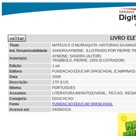
LIVRO EL
Título
MATEUS E O MUIRAQUITA: HISTORIAS DA AMAZ
Ind. Responsabilidade
SANDRA AYMONE ; ILUSTRADO POR PIERRE T
AYMONE, SANDRA (AUTOR)
Autoria(s)
TRABBOLD, PIERRE, 1959 (ILUSTRADOR)
Edição
1 ed.
Editora
FUNDACAO EDUCAR DPASCHOAL (CAMPINAS)
Data
2008
Descrição
17P. ILUS.
Idioma
PORTUGUES
Assuntos
LITERATURA INFANTOJUVENIL;
FICCAO;
REGI
Categoria
EDUCACAO
Fonte
FUNDACAO EDUCAR DPASCHOAL
Acesso em
04/08/2016