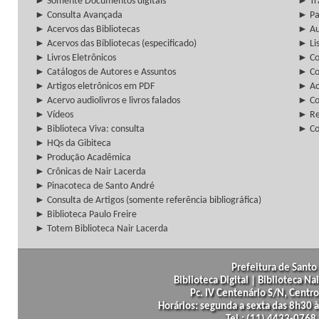
► Somente Documentos digitais
► Tr
► Consulta Avançada
► Pa
► Acervos das Bibliotecas
► Au
► Acervos das Bibliotecas (especificado)
► Lis
► Livros Eletrônicos
► Col
► Catálogos de Autores e Assuntos
► Co
► Artigos eletrônicos em PDF
► Ac
► Acervo audiolivros e livros falados
► Co
► Vídeos
► Re
► Biblioteca Viva: consulta
► Co
► HQs da Gibiteca
► Produção Acadêmica
► Crônicas de Nair Lacerda
► Pinacoteca de Santo André
► Consulta de Artigos (somente referência bibliográfica)
► Biblioteca Paulo Freire
► Totem Biblioteca Nair Lacerda
Prefeitura de Santo 
Biblioteca Digital | Biblioteca N
Pc. IV Centenário S/N, Centro
Horários: segunda a sexta das 8h30