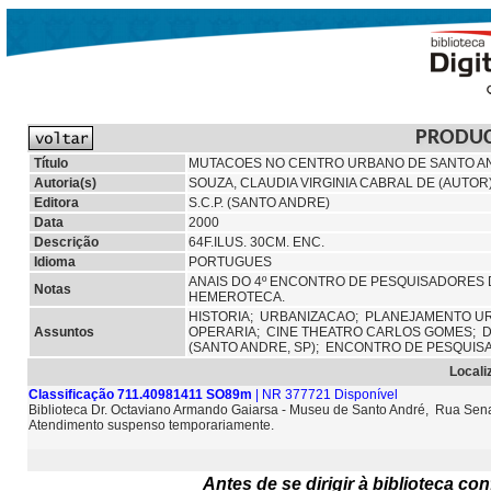
PRODU
Título
MUTACOES NO CENTRO URBANO DE SANTO A
Autoria(s)
SOUZA, CLAUDIA VIRGINIA CABRAL DE (AUTOR
Editora
S.C.P. (SANTO ANDRE)
Data
2000
Descrição
64F.ILUS. 30CM. ENC.
Idioma
PORTUGUES
ANAIS DO 4º ENCONTRO DE PESQUISADORES DO
Notas
HEMEROTECA.
HISTORIA;
URBANIZACAO;
PLANEJAMENTO U
Assuntos
OPERARIA;
CINE THEATRO CARLOS GOMES;
D
(SANTO ANDRE, SP);
ENCONTRO DE PESQUIS
Locali
Classificação 711.40981411 SO89m
| NR 377721 Disponível
Biblioteca Dr. Octaviano Armando Gaiarsa - Museu de Santo André, Rua Sena
Atendimento suspenso temporariamente.
Antes de se dirigir à biblioteca c