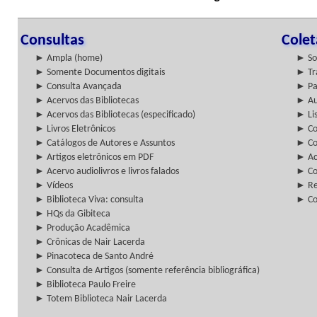
Consultas
Cole
► Ampla (home)
► So
► Somente Documentos digitais
► Tr
► Consulta Avançada
► Pa
► Acervos das Bibliotecas
► Au
► Acervos das Bibliotecas (especificado)
► Lis
► Livros Eletrônicos
► Col
► Catálogos de Autores e Assuntos
► Co
► Artigos eletrônicos em PDF
► Ac
► Acervo audiolivros e livros falados
► Co
► Vídeos
► Re
► Biblioteca Viva: consulta
► Co
► HQs da Gibiteca
► Produção Acadêmica
► Crônicas de Nair Lacerda
► Pinacoteca de Santo André
► Consulta de Artigos (somente referência bibliográfica)
► Biblioteca Paulo Freire
► Totem Biblioteca Nair Lacerda