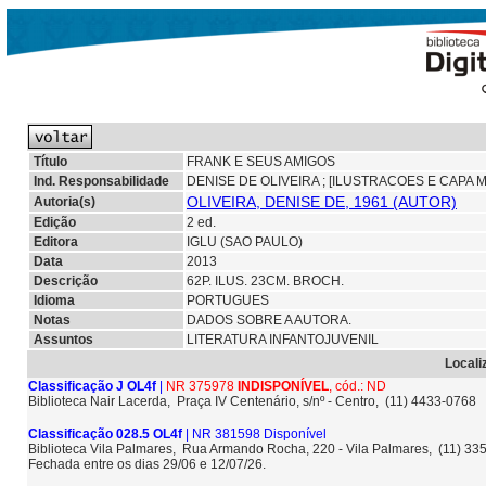
Título
FRANK E SEUS AMIGOS
Ind. Responsabilidade
DENISE DE OLIVEIRA ; [ILUSTRACOES E CAPA 
OLIVEIRA, DENISE DE, 1961 (AUTOR)
Autoria(s)
Edição
2 ed.
Editora
IGLU (SAO PAULO)
Data
2013
Descrição
62P. ILUS. 23CM. BROCH.
Idioma
PORTUGUES
Notas
DADOS SOBRE A AUTORA.
Assuntos
LITERATURA INFANTOJUVENIL
Locali
Classificação J OL4f
|
NR 375978
INDISPONÍVEL
, cód.: ND
Biblioteca Nair Lacerda, Praça IV Centenário, s/nº - Centro, (11) 4433-0768
Classificação 028.5 OL4f
| NR 381598 Disponível
Biblioteca Vila Palmares, Rua Armando Rocha, 220 - Vila Palmares, (11) 3
Fechada entre os dias 29/06 e 12/07/26.