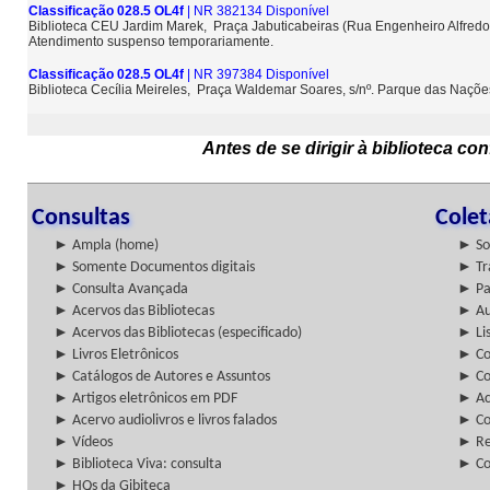
Classificação 028.5 OL4f
| NR 382134 Disponível
Biblioteca CEU Jardim Marek, Praça Jabuticabeiras (Rua Engenheiro Alfredo
Atendimento suspenso temporariamente.
Classificação 028.5 OL4f
| NR 397384 Disponível
Biblioteca Cecília Meireles, Praça Waldemar Soares, s/nº. Parque das Naçõ
Antes de se dirigir à biblioteca c
Consultas
Cole
► Ampla (home)
► So
► Somente Documentos digitais
► Tr
► Consulta Avançada
► Pa
► Acervos das Bibliotecas
► Au
► Acervos das Bibliotecas (especificado)
► Lis
► Livros Eletrônicos
► Col
► Catálogos de Autores e Assuntos
► Co
► Artigos eletrônicos em PDF
► Ac
► Acervo audiolivros e livros falados
► Co
► Vídeos
► Re
► Biblioteca Viva: consulta
► Co
► HQs da Gibiteca