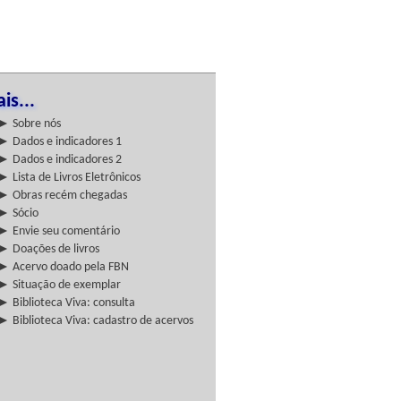
is...
► Sobre nós
► Dados e indicadores 1
► Dados e indicadores 2
► Lista de Livros Eletrônicos
► Obras recém chegadas
► Sócio
► Envie seu comentário
► Doações de livros
► Acervo doado pela FBN
► Situação de exemplar
► Biblioteca Viva: consulta
► Biblioteca Viva: cadastro de acervos