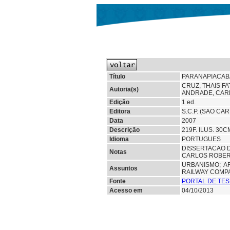
Título
PARANAPIACABA
CRUZ, THAIS F
Autoria(s)
ANDRADE, CAR
Edição
1 ed.
Editora
S.C.P. (SAO CA
Data
2007
Descrição
219F. ILUS. 30C
Idioma
PORTUGUES
DISSERTACAO D
Notas
CARLOS ROBERT
URBANISMO;
A
Assuntos
RAILWAY COMP
Fonte
PORTAL DE TES
Acesso em
04/10/2013