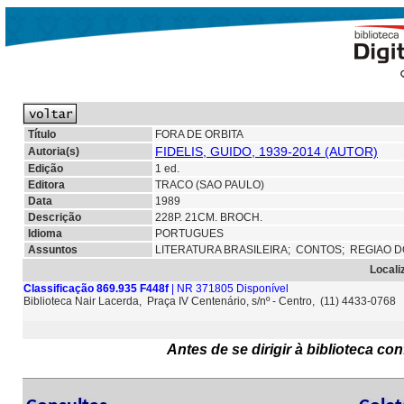
Título
FORA DE ORBITA
FIDELIS, GUIDO, 1939-2014 (AUTOR)
Autoria(s)
Edição
1 ed.
Editora
TRACO (SAO PAULO)
Data
1989
Descrição
228P. 21CM. BROCH.
Idioma
PORTUGUES
Assuntos
LITERATURA BRASILEIRA;
CONTOS;
REGIAO 
Locali
Classificação 869.935 F448f
| NR 371805 Disponível
Biblioteca Nair Lacerda, Praça IV Centenário, s/nº - Centro, (11) 4433-0768
Antes de se dirigir à biblioteca c