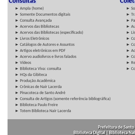
Consultas
Cole
► Ampla (home)
► So
► Somente Documentos digitais
► Tr
► Consulta Avançada
► Pa
► Acervos das Bibliotecas
► Au
► Acervos das Bibliotecas (especificado)
► Lis
► Livros Eletrônicos
► Col
► Catálogos de Autores e Assuntos
► Co
► Artigos eletrônicos em PDF
► Ac
► Acervo audiolivros e livros falados
► Co
► Vídeos
► Re
► Biblioteca Viva: consulta
► Co
► HQs da Gibiteca
► Produção Acadêmica
► Crônicas de Nair Lacerda
► Pinacoteca de Santo André
► Consulta de Artigos (somente referência bibliográfica)
► Biblioteca Paulo Freire
► Totem Biblioteca Nair Lacerda
Prefeitura de Santo 
Biblioteca Digital | Biblioteca N