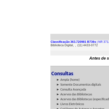
Classificação 363.720981 B736s
| NR 371
Biblioteca Digital, , (11) 4433-0772
Antes de s
Consultas
► Ampla (home)
► Somente Documentos digitais
► Consulta Avançada
► Acervos das Bibliotecas
► Acervos das Bibliotecas (especificad
► Livros Eletrônicos