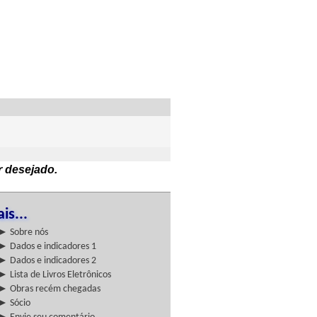
r desejado.
is...
► Sobre nós
► Dados e indicadores 1
► Dados e indicadores 2
► Lista de Livros Eletrônicos
► Obras recém chegadas
► Sócio