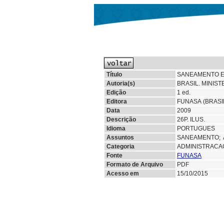
Título
SANEAMENTO EM
Autoria(s)
BRASIL. MINIS
Edição
1 ed.
Editora
FUNASA (BRASIL
Data
2009
Descrição
26P. ILUS.
Idioma
PORTUGUES
Assuntos
SANEAMENTO; 
Categoria
ADMINISTRACA
Fonte
FUNASA
Formato de Arquivo
PDF
Acesso em
15/10/2015