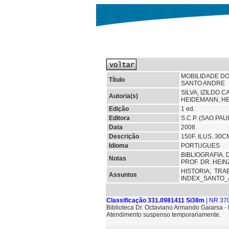
MOBILIDADE D
Título
SANTO ANDRE
SILVA, IZILDO 
Autoria(s)
HEIDEMANN, HE
Edição
1 ed.
Editora
S.C.P. (SAO PAU
Data
2008
Descrição
150F. ILUS. 30C
Idioma
PORTUGUES
BIBLIOGRAFIA.
Notas
PROF. DR. HEI
HISTORIA;
TRA
Assuntos
INDEX_SANTO
Classificação 331.0981411 Si38m
| NR 37
Biblioteca Dr. Octaviano Armando Gaiarsa 
Atendimento suspenso temporariamente.