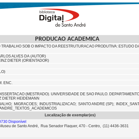
PRODUCAO ACADEMICA
O TRABALHO SOB O IMPACTO DA REESTRUTURACAO PRODUTIVA: ESTUDO D
CARLOS ALVES DA (AUTOR)
INZ DIETER (ORIENTADOR)
LO)
M. ENC.
 DISSERTACAO (MESTRADO). UNIVERSIDADE DE SAO PAULO. DEPARTAMENTO
NZ DIETER HEIDEMANN
BALHO;
MIGRACOES;
INDUSTRIALIZACAO;
SANTO ANDRE (SP);
INDEX_SAN
_ANDRE_TEXTOS_ACADEMICOS
Localização de exemplar(es)
0730 Disponível
- Museu de Santo André, Rua Senador Flaquer, 470 - Centro, (11) 4436-3631