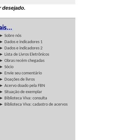
r desejado.
is...
► Sobre nós
► Dados e indicadores 1
► Dados e indicadores 2
► Lista de Livros Eletrônicos
► Obras recém chegadas
► Sócio
► Envie seu comentário
► Doações de livros
► Acervo doado pela FBN
► Situação de exemplar
► Biblioteca Viva: consulta
► Biblioteca Viva: cadastro de acervos