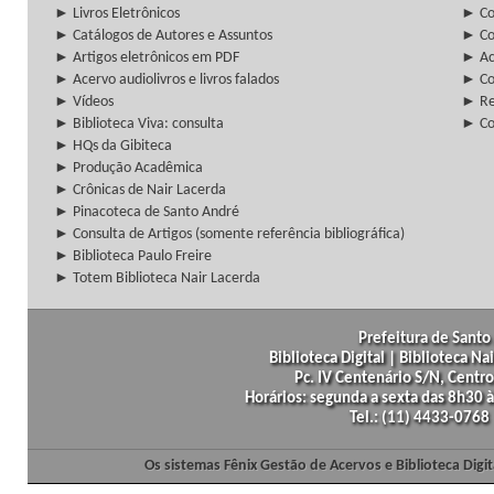
► Livros Eletrônicos
► Col
► Catálogos de Autores e Assuntos
► Co
► Artigos eletrônicos em PDF
► Ac
► Acervo audiolivros e livros falados
► Co
► Vídeos
► Re
► Biblioteca Viva: consulta
► Co
► HQs da Gibiteca
► Produção Acadêmica
► Crônicas de Nair Lacerda
► Pinacoteca de Santo André
► Consulta de Artigos (somente referência bibliográfica)
► Biblioteca Paulo Freire
► Totem Biblioteca Nair Lacerda
Prefeitura de Santo 
Biblioteca Digital | Biblioteca N
Pc. IV Centenário S/N, Centro
Horários: segunda a sexta das 8h30
Tel.: (11) 4433-0768
Os sistemas Fênix Gestão de Acervos e Biblioteca Dig