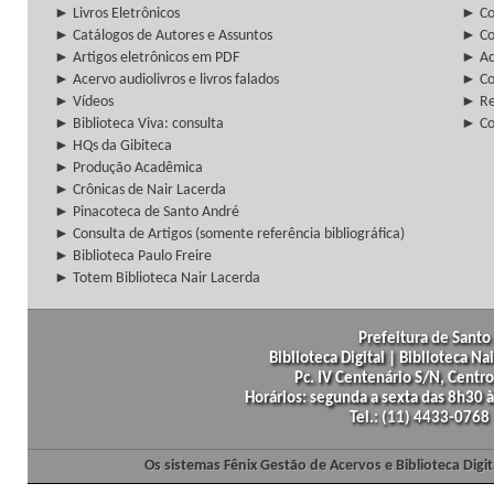
► Livros Eletrônicos
► Col
► Catálogos de Autores e Assuntos
► Co
► Artigos eletrônicos em PDF
► Ac
► Acervo audiolivros e livros falados
► Co
► Vídeos
► Re
► Biblioteca Viva: consulta
► Co
► HQs da Gibiteca
► Produção Acadêmica
► Crônicas de Nair Lacerda
► Pinacoteca de Santo André
► Consulta de Artigos (somente referência bibliográfica)
► Biblioteca Paulo Freire
► Totem Biblioteca Nair Lacerda
Prefeitura de Santo 
Biblioteca Digital | Biblioteca N
Pc. IV Centenário S/N, Centro
Horários: segunda a sexta das 8h30
Tel.: (11) 4433-0768
Os sistemas Fênix Gestão de Acervos e Biblioteca Dig