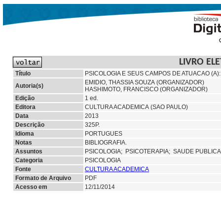
LIVRO EL
Título
PSICOLOGIA E SEUS CAMPOS DE ATUACAO (
EMIDIO, THASSIA SOUZA (ORGANIZADOR)
Autoria(s)
HASHIMOTO, FRANCISCO (ORGANIZADOR)
Edição
1 ed.
Editora
CULTURA ACADEMICA (SAO PAULO)
Data
2013
Descrição
325P.
Idioma
PORTUGUES
Notas
BIBLIOGRAFIA.
Assuntos
PSICOLOGIA;
PSICOTERAPIA;
SAUDE PUBLICA
Categoria
PSICOLOGIA
Fonte
CULTURA ACADEMICA
Formato de Arquivo
PDF
Acesso em
12/11/2014