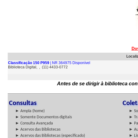
Do
Locali
Classificação 150 P959
| NR 364975 Disponível
Biblioteca Digital, , (11) 4433-0772
Antes de se dirigir à biblioteca c
Consultas
Cole
► Ampla (home)
► So
► Somente Documentos digitais
► Tr
► Consulta Avançada
► Pa
► Acervos das Bibliotecas
► Au
► Acervos das Bibliotecas (especificado)
► Lis